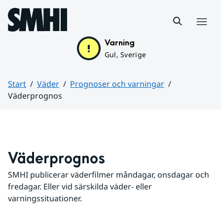
Hoppa till sidans innehåll
Meny
Varning
Gul, Sverige
Start
Väder
Prognoser och varningar
Väderprognos
Huvudinnehåll
Väderprognos
SMHI publicerar väderfilmer måndagar, onsdagar och 
fredagar. Eller vid särskilda väder- eller 
varningssituationer.