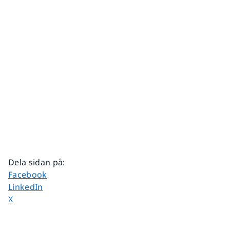
Dela sidan på
:
Dela sidan på
Facebook
Dela sidan på
LinkedIn
Dela sidan på
X