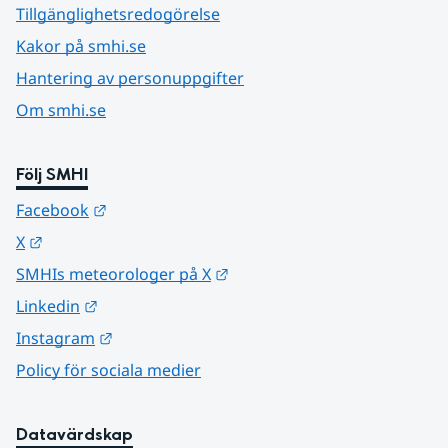
Tillgänglighetsredogörelse
Kakor på smhi.se
Hantering av personuppgifter
Om smhi.se
Följ SMHI
Länk till annan webbplats.
Facebook
Länk till annan webbplats.
X
Länk till annan webbplats.
SMHIs meteorologer på X
Länk till annan webbplats.
Linkedin
Länk till annan webbplats.
Instagram
Policy för sociala medier
Datavärdskap