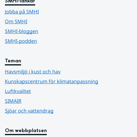
SMHI-länkar
Jobba på SMHI
Om SMHI
SMHI-bloggen
SMHI-podden
Teman
Havsmiljö i kust och hav
Kunskapscentrum för klimatanpassning
Luftkvalitet
SIMAIR
Sjöar och vattendrag
Om webbplatsen