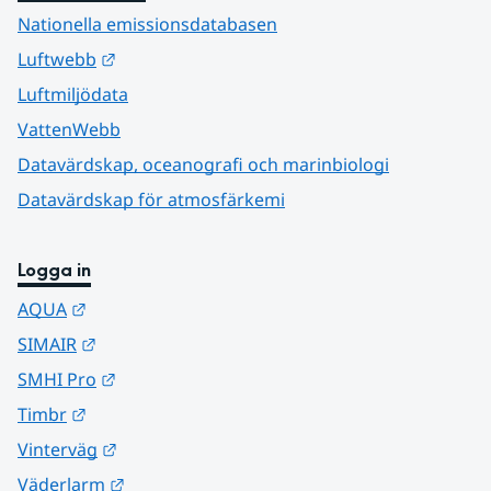
Nationella emissionsdatabasen
Länk till annan webbplats.
Luftwebb
Luftmiljödata
VattenWebb
Datavärdskap, oceanografi och marinbiologi
Datavärdskap för atmosfärkemi
Logga in
Länk till annan webbplats.
AQUA
Länk till annan webbplats.
SIMAIR
Länk till annan webbplats.
SMHI Pro
Länk till annan webbplats.
Timbr
Länk till annan webbplats.
Vinterväg
Länk till annan webbplats.
Väderlarm