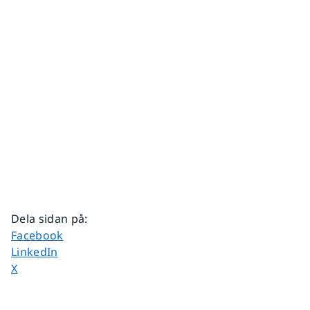
Dela sidan på
:
Dela sidan på
Facebook
Dela sidan på
LinkedIn
Dela sidan på
X