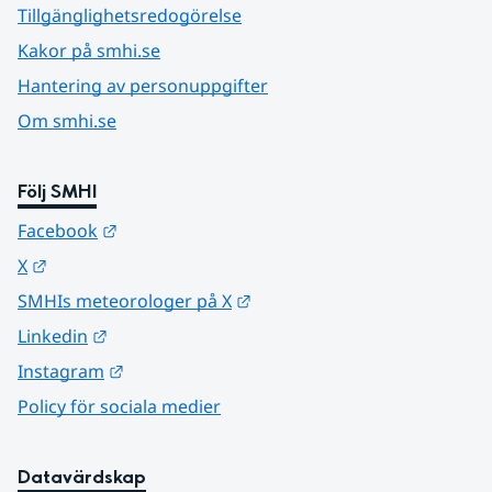
Tillgänglighetsredogörelse
Kakor på smhi.se
Hantering av personuppgifter
Om smhi.se
Följ SMHI
Länk till annan webbplats.
Facebook
Länk till annan webbplats.
X
Länk till annan webbplats.
SMHIs meteorologer på X
Länk till annan webbplats.
Linkedin
Länk till annan webbplats.
Instagram
Policy för sociala medier
Datavärdskap