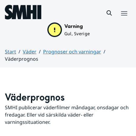
Hoppa till sidans innehåll
Meny
Varning
Gul, Sverige
Start
Väder
Prognoser och varningar
Väderprognos
Huvudinnehåll
Väderprognos
SMHI publicerar väderfilmer måndagar, onsdagar och 
fredagar. Eller vid särskilda väder- eller 
varningssituationer.