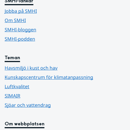
SMHI-länkar
Jobba på SMHI
Om SMHI
SMHI-bloggen
SMHI-podden
Teman
Havsmiljö i kust och hav
Kunskapscentrum för klimatanpassning
Luftkvalitet
SIMAIR
Sjöar och vattendrag
Om webbplatsen