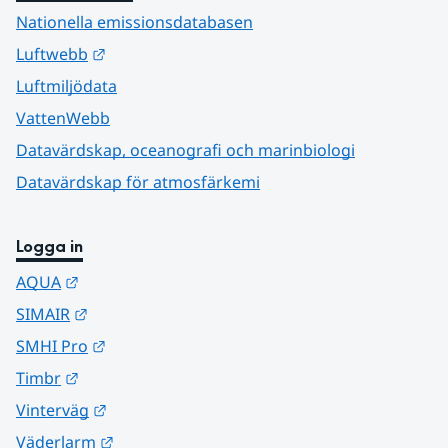
Nationella emissionsdatabasen
Länk till annan webbplats.
Luftwebb
Luftmiljödata
VattenWebb
Datavärdskap, oceanografi och marinbiologi
Datavärdskap för atmosfärkemi
Logga in
Länk till annan webbplats.
AQUA
Länk till annan webbplats.
SIMAIR
Länk till annan webbplats.
SMHI Pro
Länk till annan webbplats.
Timbr
Länk till annan webbplats.
Vinterväg
Länk till annan webbplats.
Väderlarm