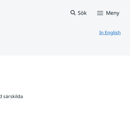
Sök
Meny
In English
 särskilda 