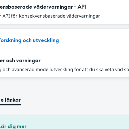
ensbaserade vädervarningar - API
r API för Konsekvensbaserade vädervarningar
Forskning och utveckling
er och varningar
 och avancerad modellutveckling för att du ska veta vad s
e länkar
Lär dig mer