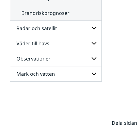
Brandriskprognoser
Radar och satellit
Väder till havs
Undersidor
för
Radar
Observationer
Undersidor
och
för
satellit
Väder
Mark och vatten
Undersidor
till
för
havs
Observationer
Undersidor
för
Mark
och
vatten
Dela sidan