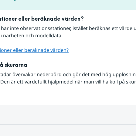
tioner eller beräknade värden?
r har inte observationsstationer, istället beräknas ett värde u
 i närheten och modelldata.
ioner eller beräknade värden?
på skurarna
radar övervakar nederbörd och gör det med hög upplösning 
Den är ett värdefullt hjälpmedel när man vill ha koll på sku