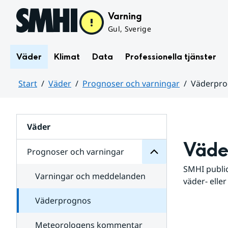
Hoppa till sidans innehåll
Varning
Gul, Sverige
Väder
Klimat
Data
Professionella tjänster
Start
Väder
Prognoser och varningar
Väderpr
varningar
och
Huvudinnehåll
Prognoser
för
Undersidor
Väder
Väde
Prognoser och varningar
SMHI public
Varningar och meddelanden
väder- eller
Väderprognos
Meteorologens kommentar