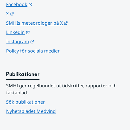
Länk till annan webbplats.
Facebook
Länk till annan webbplats.
X
Länk till annan webbplats.
SMHIs meteorologer på X
Länk till annan webbplats.
Linkedin
Länk till annan webbplats.
Instagram
Policy för sociala medier
Publikationer
SMHI ger regelbundet ut tidskrifter, rapporter och 
faktablad.
Sök publikationer
Nyhetsbladet Medvind