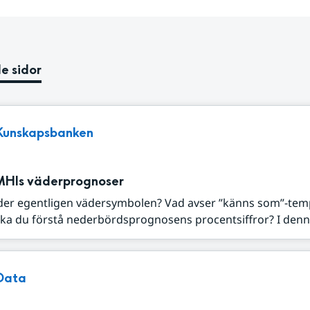
e sidor
Kunskapsbanken
MHIs väderprognoser
der egentligen vädersymbolen? Vad avser ”känns som”-tem
ka du förstå nederbördsprognosens procentsiffror? I denna
Data