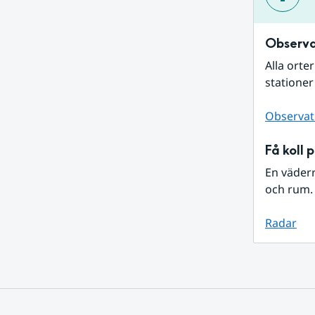
Observa
Alla orte
stationer
Observat
Få koll 
En väder
och rum. 
Radar