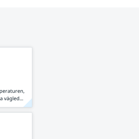
peraturen,
 vägled...