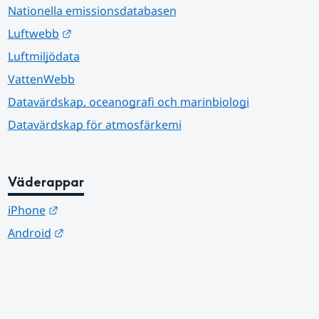
Nationella emissionsdatabasen
Länk till annan webbplats.
Luftwebb
Luftmiljödata
VattenWebb
Datavärdskap, oceanografi och marinbiologi
Datavärdskap för atmosfärkemi
Väderappar
Länk till annan webbplats.
iPhone
Länk till annan webbplats.
Android