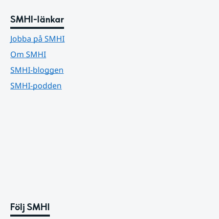
SMHI-länkar
Jobba på SMHI
Om SMHI
SMHI-bloggen
SMHI-podden
Följ SMHI