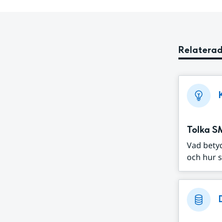
Relaterad
Tolka S
Vad bety
och hur s