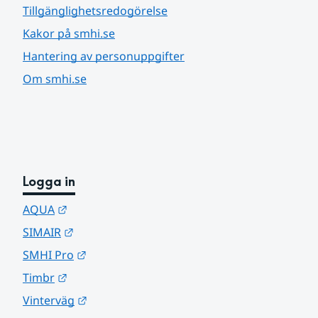
Tillgänglighetsredogörelse
Kakor på smhi.se
Hantering av personuppgifter
Om smhi.se
Logga in
Länk till annan webbplats.
AQUA
Länk till annan webbplats.
SIMAIR
Länk till annan webbplats.
SMHI Pro
Länk till annan webbplats.
Timbr
Länk till annan webbplats.
Vinterväg