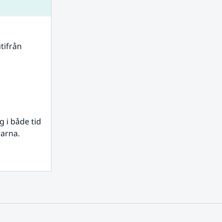
tifrån 
i både tid 
rarna.