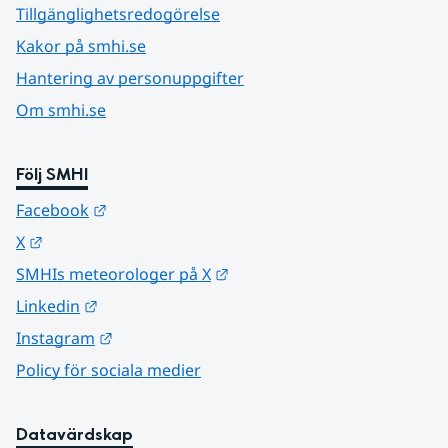
Tillgänglighetsredogörelse
Kakor på smhi.se
Hantering av personuppgifter
Om smhi.se
Följ SMHI
Länk till annan webbplats.
Facebook
Länk till annan webbplats.
X
Länk till annan webbplats.
SMHIs meteorologer på X
Länk till annan webbplats.
Linkedin
Länk till annan webbplats.
Instagram
Policy för sociala medier
Datavärdskap