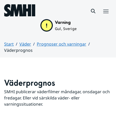
Hoppa till sidans innehåll
Meny
Varning
Gul, Sverige
Start
Väder
Prognoser och varningar
Väderprognos
Huvudinnehåll
Väderprognos
SMHI publicerar väderfilmer måndagar, onsdagar och 
fredagar. Eller vid särskilda väder- eller 
varningssituationer.