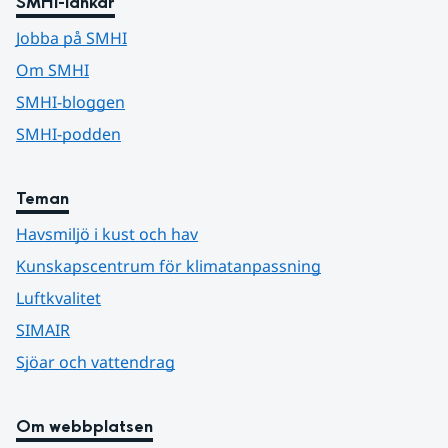
SMHI-länkar
Jobba på SMHI
Om SMHI
SMHI-bloggen
SMHI-podden
Teman
Havsmiljö i kust och hav
Kunskapscentrum för klimatanpassning
Luftkvalitet
SIMAIR
Sjöar och vattendrag
Om webbplatsen