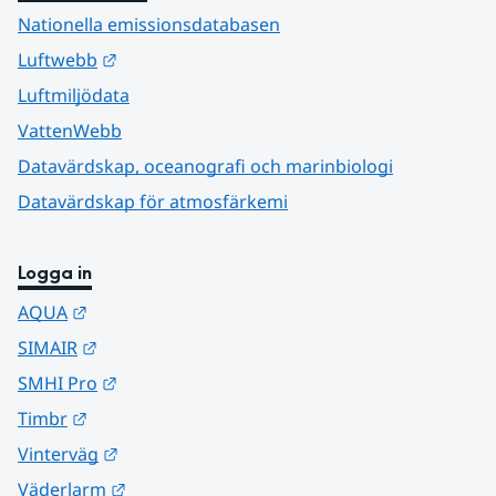
Nationella emissionsdatabasen
Länk till annan webbplats.
Luftwebb
Luftmiljödata
VattenWebb
Datavärdskap, oceanografi och marinbiologi
Datavärdskap för atmosfärkemi
Logga in
Länk till annan webbplats.
AQUA
Länk till annan webbplats.
SIMAIR
Länk till annan webbplats.
SMHI Pro
Länk till annan webbplats.
Timbr
Länk till annan webbplats.
Vinterväg
Länk till annan webbplats.
Väderlarm