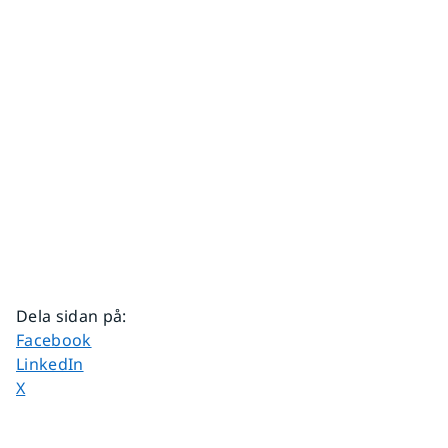
Dela sidan på
:
Dela sidan på
Facebook
Dela sidan på
LinkedIn
Dela sidan på
X