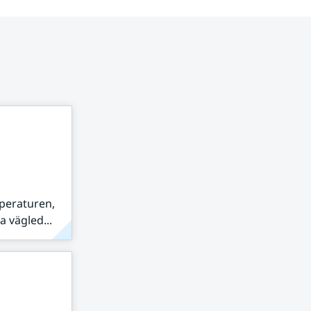
peraturen,
 vägled...