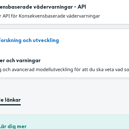
ensbaserade vädervarningar - API
r API för Konsekvensbaserade vädervarningar
Forskning och utveckling
er och varningar
 och avancerad modellutveckling för att du ska veta vad s
e länkar
Lär dig mer