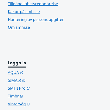
Tillgänglighetsredogörelse
Kakor på smhi.se
Hantering av personuppgifter
Om smhi.se
Logga in
Länk till annan webbplats.
AQUA
Länk till annan webbplats.
SIMAIR
Länk till annan webbplats.
SMHI Pro
Länk till annan webbplats.
Timbr
Länk till annan webbplats.
Vinterväg