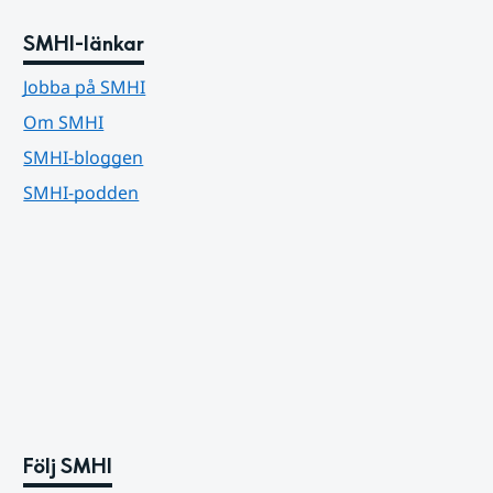
SMHI-länkar
Jobba på SMHI
Om SMHI
SMHI-bloggen
SMHI-podden
Följ SMHI