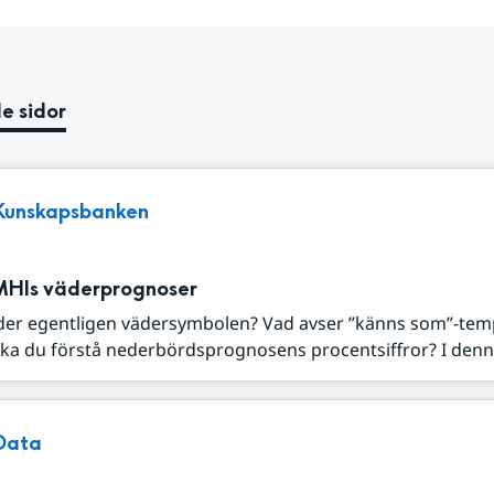
e sidor
Kunskapsbanken
MHIs väderprognoser
der egentligen vädersymbolen? Vad avser ”känns som”-tem
ka du förstå nederbördsprognosens procentsiffror? I denna
Data