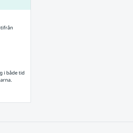
tifrån 
i både tid 
rarna.