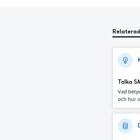
Relaterad
Tolka S
Vad bety
och hur s