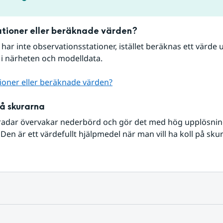
tioner eller beräknade värden?
r har inte observationsstationer, istället beräknas ett värde u
 i närheten och modelldata.
ioner eller beräknade värden?
på skurarna
radar övervakar nederbörd och gör det med hög upplösning 
Den är ett värdefullt hjälpmedel när man vill ha koll på sku