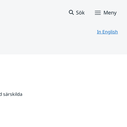
Sök
Meny
In English
 särskilda 