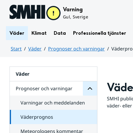
Hoppa till sidans innehåll
Varning
Gul, Sverige
Väder
Klimat
Data
Professionella tjänster
Start
Väder
Prognoser och varningar
Väderpr
varningar
och
Huvudinnehåll
Prognoser
för
Undersidor
Väder
Väde
Prognoser och varningar
SMHI public
Varningar och meddelanden
väder- eller
Väderprognos
Meteorologens kommentar