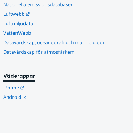
Nationella emissionsdatabasen
Länk till annan webbplats.
Luftwebb
Luftmiljödata
VattenWebb
Datavärdskap, oceanografi och marinbiologi
Datavärdskap för atmosfärkemi
Väderappar
Länk till annan webbplats.
iPhone
Länk till annan webbplats.
Android