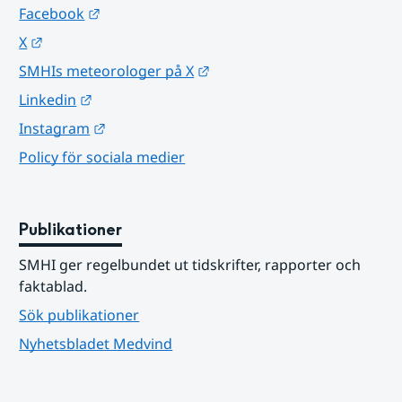
Länk till annan webbplats.
Facebook
Länk till annan webbplats.
X
Länk till annan webbplats.
SMHIs meteorologer på X
Länk till annan webbplats.
Linkedin
Länk till annan webbplats.
Instagram
Policy för sociala medier
Publikationer
SMHI ger regelbundet ut tidskrifter, rapporter och 
faktablad.
Sök publikationer
Nyhetsbladet Medvind