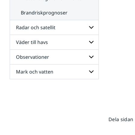
Brandriskprognoser
Radar och satellit
Väder till havs
Undersidor
för
Radar
Observationer
Undersidor
och
för
satellit
Väder
Mark och vatten
Undersidor
till
för
havs
Observationer
Undersidor
för
Mark
och
vatten
Dela sidan