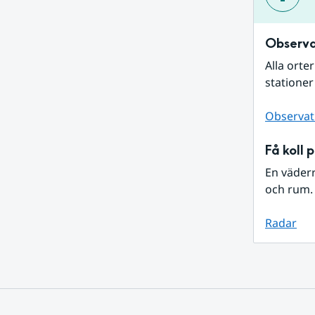
Observa
Alla orte
stationer
Observat
Få koll 
En väder
och rum. 
Radar