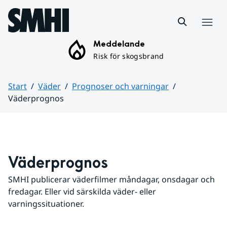
Hoppa till sidans innehåll
Meny
Meddelande
Risk för skogsbrand
Start
Väder
Prognoser och varningar
Väderprognos
Huvudinnehåll
Väderprognos
SMHI publicerar väderfilmer måndagar, onsdagar och 
fredagar. Eller vid särskilda väder- eller 
varningssituationer.