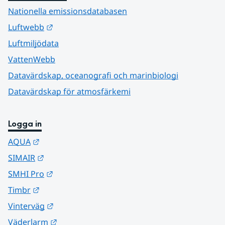
Nationella emissionsdatabasen
Länk till annan webbplats.
Luftwebb
Luftmiljödata
VattenWebb
Datavärdskap, oceanografi och marinbiologi
Datavärdskap för atmosfärkemi
Logga in
Länk till annan webbplats.
AQUA
Länk till annan webbplats.
SIMAIR
Länk till annan webbplats.
SMHI Pro
Länk till annan webbplats.
Timbr
Länk till annan webbplats.
Vinterväg
Länk till annan webbplats.
Väderlarm