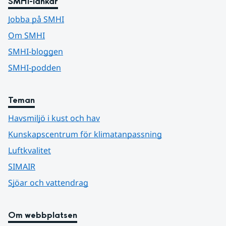
SMHI-länkar
Jobba på SMHI
Om SMHI
SMHI-bloggen
SMHI-podden
Teman
Havsmiljö i kust och hav
Kunskapscentrum för klimatanpassning
Luftkvalitet
SIMAIR
Sjöar och vattendrag
Om webbplatsen