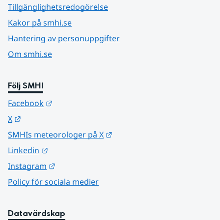
Tillgänglighetsredogörelse
Kakor på smhi.se
Hantering av personuppgifter
Om smhi.se
Följ SMHI
Länk till annan webbplats.
Facebook
Länk till annan webbplats.
X
Länk till annan webbplats.
SMHIs meteorologer på X
Länk till annan webbplats.
Linkedin
Länk till annan webbplats.
Instagram
Policy för sociala medier
Datavärdskap