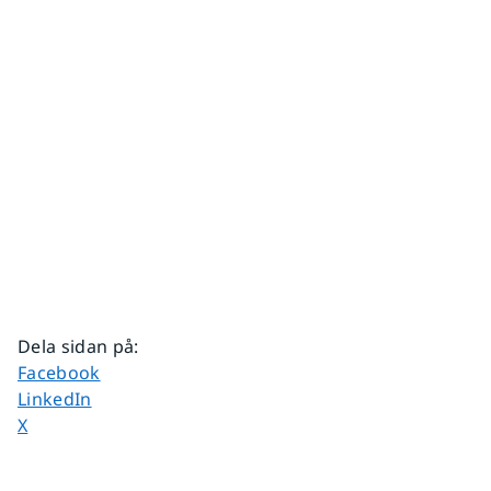
Dela sidan på
:
Dela sidan på
Facebook
Dela sidan på
LinkedIn
Dela sidan på
X