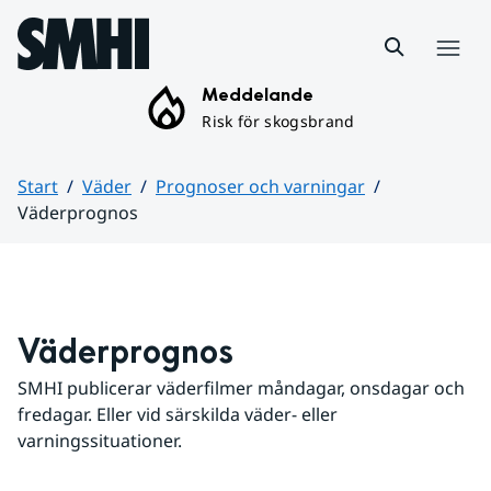
Hoppa till sidans innehåll
Meny
Meddelande
Risk för skogsbrand
Start
Väder
Prognoser och varningar
Väderprognos
Huvudinnehåll
Väderprognos
SMHI publicerar väderfilmer måndagar, onsdagar och 
fredagar. Eller vid särskilda väder- eller 
varningssituationer.