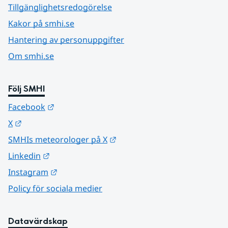
Tillgänglighetsredogörelse
Kakor på smhi.se
Hantering av personuppgifter
Om smhi.se
Följ SMHI
Länk till annan webbplats.
Facebook
Länk till annan webbplats.
X
Länk till annan webbplats.
SMHIs meteorologer på X
Länk till annan webbplats.
Linkedin
Länk till annan webbplats.
Instagram
Policy för sociala medier
Datavärdskap