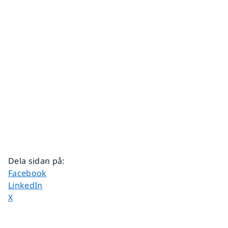
Dela sidan på
:
Dela sidan på
Facebook
Dela sidan på
LinkedIn
Dela sidan på
X