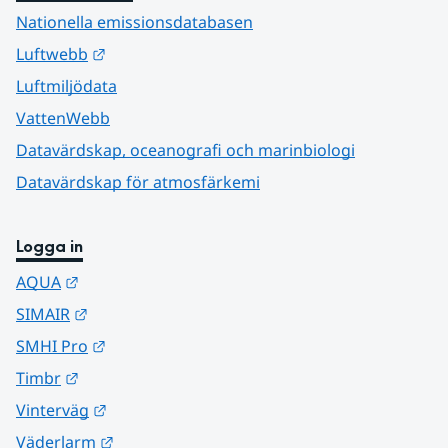
Nationella emissionsdatabasen
Länk till annan webbplats.
Luftwebb
Luftmiljödata
VattenWebb
Datavärdskap, oceanografi och marinbiologi
Datavärdskap för atmosfärkemi
Logga in
Länk till annan webbplats.
AQUA
Länk till annan webbplats.
SIMAIR
Länk till annan webbplats.
SMHI Pro
Länk till annan webbplats.
Timbr
Länk till annan webbplats.
Vinterväg
Länk till annan webbplats.
Väderlarm