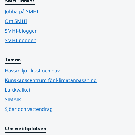
SMHI-länkar
Jobba på SMHI
Om SMHI
SMHI-bloggen
SMHI-podden
Teman
Havsmiljö i kust och hav
Kunskapscentrum för klimatanpassning
Luftkvalitet
SIMAIR
Sjöar och vattendrag
Om webbplatsen