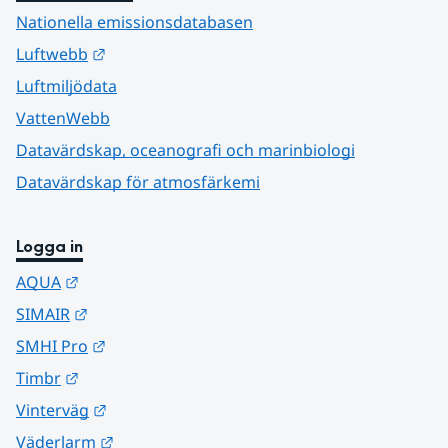
Nationella emissionsdatabasen
Länk till annan webbplats.
Luftwebb
Luftmiljödata
VattenWebb
Datavärdskap, oceanografi och marinbiologi
Datavärdskap för atmosfärkemi
Logga in
Länk till annan webbplats.
AQUA
Länk till annan webbplats.
SIMAIR
Länk till annan webbplats.
SMHI Pro
Länk till annan webbplats.
Timbr
Länk till annan webbplats.
Vinterväg
Länk till annan webbplats.
Väderlarm