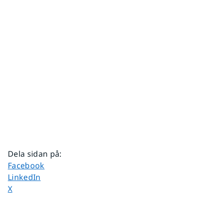
Dela sidan på
:
Dela sidan på
Facebook
Dela sidan på
LinkedIn
Dela sidan på
X