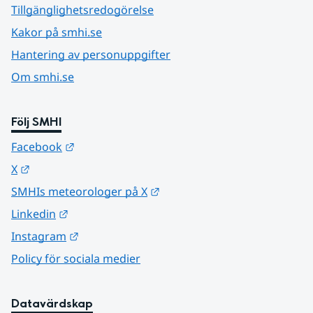
Tillgänglighetsredogörelse
Kakor på smhi.se
Hantering av personuppgifter
Om smhi.se
Följ SMHI
Länk till annan webbplats.
Facebook
Länk till annan webbplats.
X
Länk till annan webbplats.
SMHIs meteorologer på X
Länk till annan webbplats.
Linkedin
Länk till annan webbplats.
Instagram
Policy för sociala medier
Datavärdskap