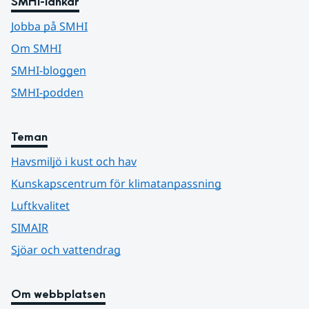
SMHI-länkar
Jobba på SMHI
Om SMHI
SMHI-bloggen
SMHI-podden
Teman
Havsmiljö i kust och hav
Kunskapscentrum för klimatanpassning
Luftkvalitet
SIMAIR
Sjöar och vattendrag
Om webbplatsen