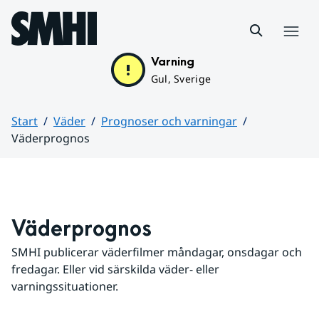
Hoppa till sidans innehåll
Meny
Varning
Gul, Sverige
Start
Väder
Prognoser och varningar
Väderprognos
Huvudinnehåll
Väderprognos
SMHI publicerar väderfilmer måndagar, onsdagar och 
fredagar. Eller vid särskilda väder- eller 
varningssituationer.