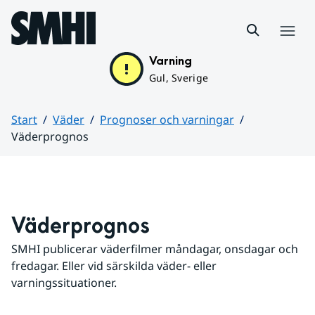
Hoppa till sidans innehåll
Meny
Varning
Gul, Sverige
Start
Väder
Prognoser och varningar
Väderprognos
Huvudinnehåll
Väderprognos
SMHI publicerar väderfilmer måndagar, onsdagar och 
fredagar. Eller vid särskilda väder- eller 
varningssituationer.