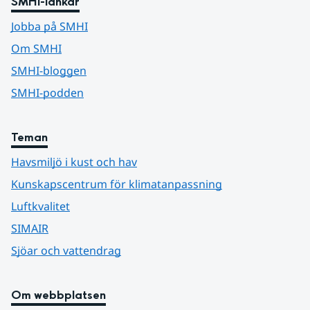
SMHI-länkar
Jobba på SMHI
Om SMHI
SMHI-bloggen
SMHI-podden
Teman
Havsmiljö i kust och hav
Kunskapscentrum för klimatanpassning
Luftkvalitet
SIMAIR
Sjöar och vattendrag
Om webbplatsen