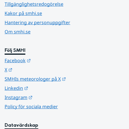
Tillgänglighetsredogörelse
Kakor på smhi.se
Hantering av personuppgifter
Om smhi.se
Följ SMHI
Länk till annan webbplats.
Facebook
Länk till annan webbplats.
X
Länk till annan webbplats.
SMHIs meteorologer på X
Länk till annan webbplats.
Linkedin
Länk till annan webbplats.
Instagram
Policy för sociala medier
Datavärdskap