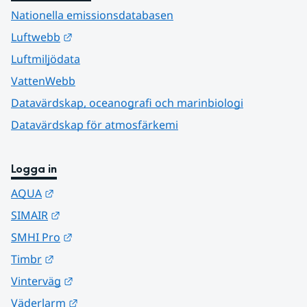
Nationella emissionsdatabasen
Länk till annan webbplats.
Luftwebb
Luftmiljödata
VattenWebb
Datavärdskap, oceanografi och marinbiologi
Datavärdskap för atmosfärkemi
Logga in
Länk till annan webbplats.
AQUA
Länk till annan webbplats.
SIMAIR
Länk till annan webbplats.
SMHI Pro
Länk till annan webbplats.
Timbr
Länk till annan webbplats.
Vinterväg
Länk till annan webbplats.
Väderlarm