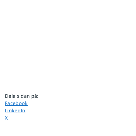
Dela sidan på
:
Dela sidan på
Facebook
Dela sidan på
LinkedIn
Dela sidan på
X