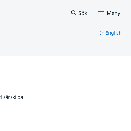
Sök
Meny
In English
 särskilda 