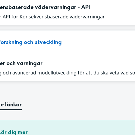
ensbaserade vädervarningar - API
r API för Konsekvensbaserade vädervarningar
Forskning och utveckling
er och varningar
 och avancerad modellutveckling för att du ska veta vad s
e länkar
Lär dig mer