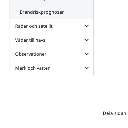
Brandriskprognoser
Radar och satellit
Väder till havs
Undersidor
för
Radar
Observationer
Undersidor
och
för
satellit
Väder
Mark och vatten
Undersidor
till
för
havs
Observationer
Undersidor
för
Mark
och
vatten
Dela sidan