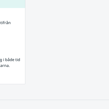
tifrån 
i både tid 
rarna.