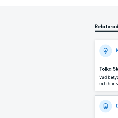
Relaterad
Tolka S
Vad bety
och hur s