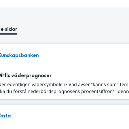
e sidor
Kunskapsbanken
MHIs väderprognoser
der egentligen vädersymbolen? Vad avser ”känns som”-tem
ka du förstå nederbördsprognosens procentsiffror? I denna
Data