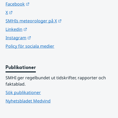
Länk till annan webbplats.
Facebook
Länk till annan webbplats.
X
Länk till annan webbplats.
SMHIs meteorologer på X
Länk till annan webbplats.
Linkedin
Länk till annan webbplats.
Instagram
Policy för sociala medier
Publikationer
SMHI ger regelbundet ut tidskrifter, rapporter och 
faktablad.
Sök publikationer
Nyhetsbladet Medvind