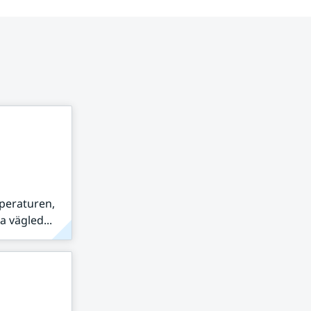
peraturen,
 vägled...