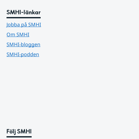
SMHI-länkar
Jobba på SMHI
Om SMHI
SMHI-bloggen
SMHI-podden
Följ SMHI