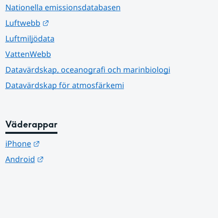
Nationella emissionsdatabasen
Länk till annan webbplats.
Luftwebb
Luftmiljödata
VattenWebb
Datavärdskap, oceanografi och marinbiologi
Datavärdskap för atmosfärkemi
Väderappar
Länk till annan webbplats.
iPhone
Länk till annan webbplats.
Android