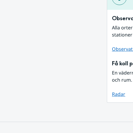
Observa
Alla orte
stationer
Observat
Få koll 
En väder
och rum. 
Radar