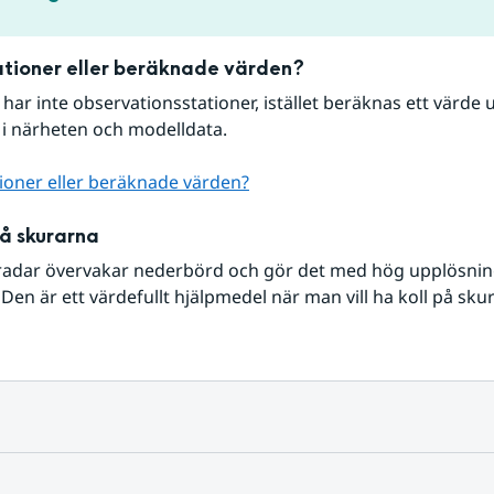
tioner eller beräknade värden?
r har inte observationsstationer, istället beräknas ett värde u
 i närheten och modelldata.
ioner eller beräknade värden?
på skurarna
radar övervakar nederbörd och gör det med hög upplösning 
Den är ett värdefullt hjälpmedel när man vill ha koll på sku