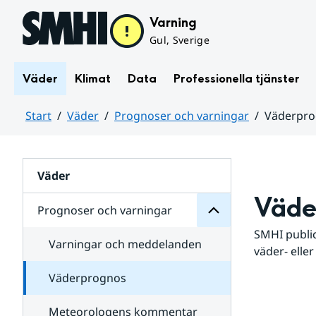
Hoppa till sidans innehåll
Varning
Gul, Sverige
Väder
Klimat
Data
Professionella tjänster
Start
Väder
Prognoser och varningar
Väderpr
varningar
och
Huvudinnehåll
Prognoser
för
Undersidor
Väder
Väde
Prognoser och varningar
SMHI public
Varningar och meddelanden
väder- eller
Väderprognos
Meteorologens kommentar