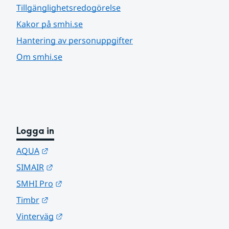
Tillgänglighetsredogörelse
Kakor på smhi.se
Hantering av personuppgifter
Om smhi.se
Logga in
Länk till annan webbplats.
AQUA
Länk till annan webbplats.
SIMAIR
Länk till annan webbplats.
SMHI Pro
Länk till annan webbplats.
Timbr
Länk till annan webbplats.
Vinterväg