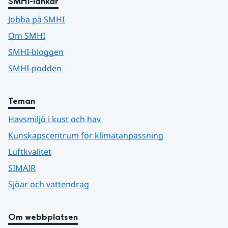
SMHI-länkar
Jobba på SMHI
Om SMHI
SMHI-bloggen
SMHI-podden
Teman
Havsmiljö i kust och hav
Kunskapscentrum för klimatanpassning
Luftkvalitet
SIMAIR
Sjöar och vattendrag
Om webbplatsen