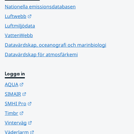
Nationella emissionsdatabasen
Länk till annan webbplats.
Luftwebb
Luftmiljödata
VattenWebb
Datavärdskap, oceanografi och marinbiologi
Datavärdskap för atmosfärkemi
Logga in
Länk till annan webbplats.
AQUA
Länk till annan webbplats.
SIMAIR
Länk till annan webbplats.
SMHI Pro
Länk till annan webbplats.
Timbr
Länk till annan webbplats.
Vinterväg
Länk till annan webbplats.
Väderlarm