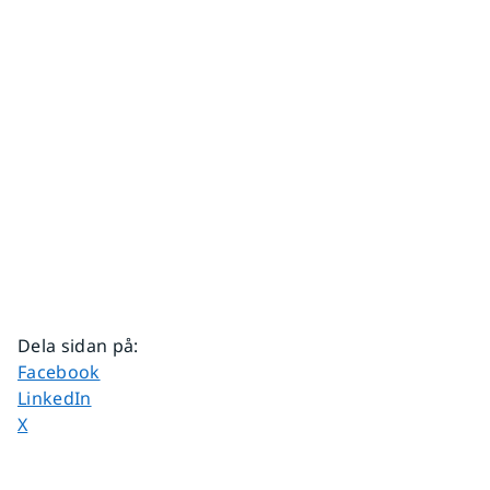
Dela sidan på
:
Dela sidan på
Facebook
Dela sidan på
LinkedIn
Dela sidan på
X