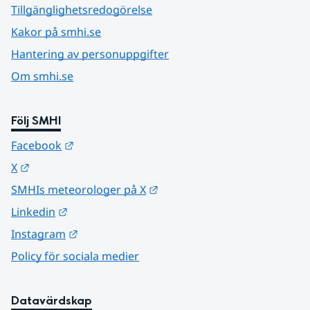
Tillgänglighetsredogörelse
Kakor på smhi.se
Hantering av personuppgifter
Om smhi.se
Följ SMHI
Länk till annan webbplats.
Facebook
Länk till annan webbplats.
X
Länk till annan webbplats.
SMHIs meteorologer på X
Länk till annan webbplats.
Linkedin
Länk till annan webbplats.
Instagram
Policy för sociala medier
Datavärdskap