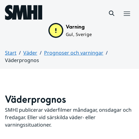
Hoppa till sidans innehåll
Meny
Varning
Gul, Sverige
Start
Väder
Prognoser och varningar
Väderprognos
Huvudinnehåll
Väderprognos
SMHI publicerar väderfilmer måndagar, onsdagar och 
fredagar. Eller vid särskilda väder- eller 
varningssituationer.