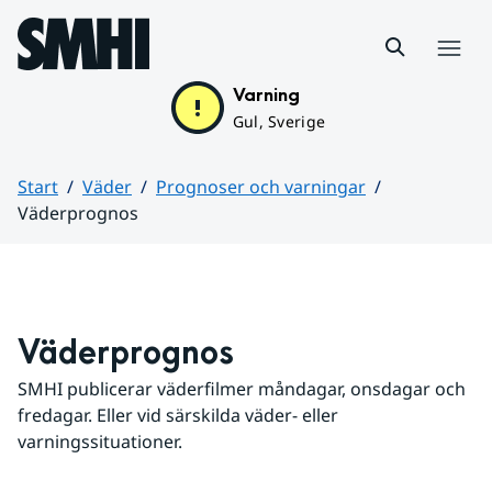
Hoppa till sidans innehåll
Meny
Varning
Gul, Sverige
Start
Väder
Prognoser och varningar
Väderprognos
Huvudinnehåll
Väderprognos
SMHI publicerar väderfilmer måndagar, onsdagar och 
fredagar. Eller vid särskilda väder- eller 
varningssituationer.