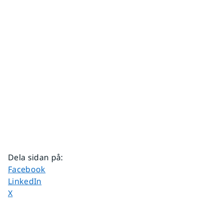
Dela sidan på
:
Dela sidan på
Facebook
Dela sidan på
LinkedIn
Dela sidan på
X