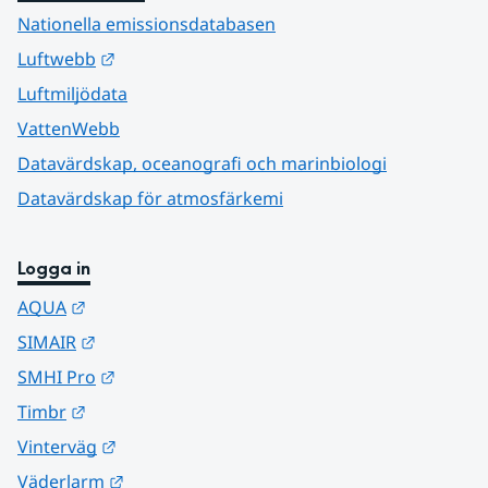
Nationella emissionsdatabasen
Länk till annan webbplats.
Luftwebb
Luftmiljödata
VattenWebb
Datavärdskap, oceanografi och marinbiologi
Datavärdskap för atmosfärkemi
Logga in
Länk till annan webbplats.
AQUA
Länk till annan webbplats.
SIMAIR
Länk till annan webbplats.
SMHI Pro
Länk till annan webbplats.
Timbr
Länk till annan webbplats.
Vinterväg
Länk till annan webbplats.
Väderlarm