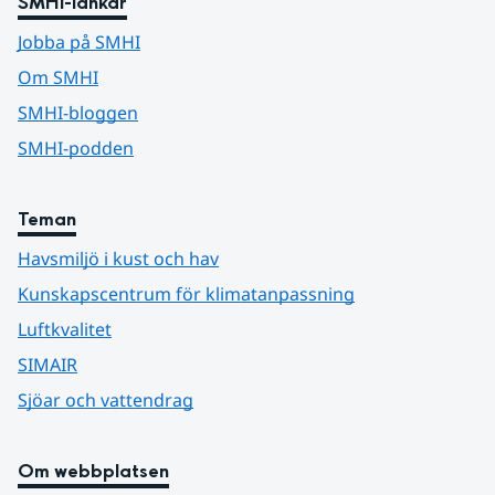
SMHI-länkar
Jobba på SMHI
Om SMHI
SMHI-bloggen
SMHI-podden
Teman
Havsmiljö i kust och hav
Kunskapscentrum för klimatanpassning
Luftkvalitet
SIMAIR
Sjöar och vattendrag
Om webbplatsen