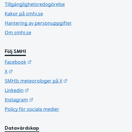
Tillgänglighetsredogörelse
Kakor på smhi.se
Hantering av personuppgifter
Om smhi.se
Följ SMHI
Länk till annan webbplats.
Facebook
Länk till annan webbplats.
X
Länk till annan webbplats.
SMHIs meteorologer på X
Länk till annan webbplats.
Linkedin
Länk till annan webbplats.
Instagram
Policy för sociala medier
Datavärdskap