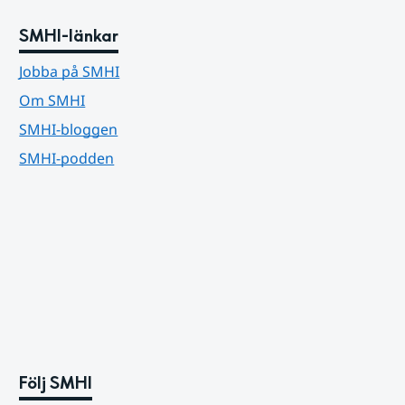
SMHI-länkar
Jobba på SMHI
Om SMHI
SMHI-bloggen
SMHI-podden
Följ SMHI