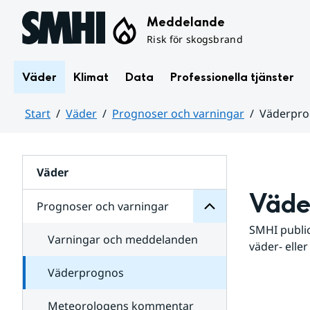
Hoppa till sidans innehåll
Meddelande
Risk för skogsbrand
Väder
Klimat
Data
Professionella tjänster
Start
Väder
Prognoser och varningar
Väderpr
varningar
och
Huvudinnehåll
Prognoser
för
Undersidor
Väder
Väde
Prognoser och varningar
SMHI public
Varningar och meddelanden
väder- eller
Väderprognos
Meteorologens kommentar