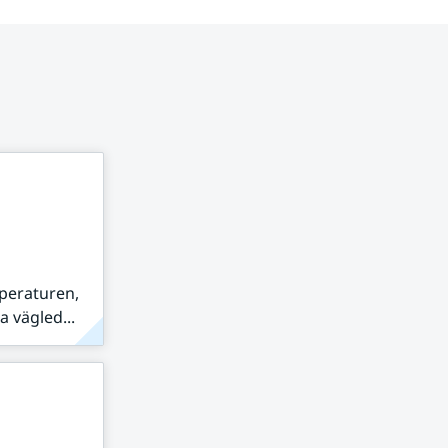
peraturen,
 vägled...