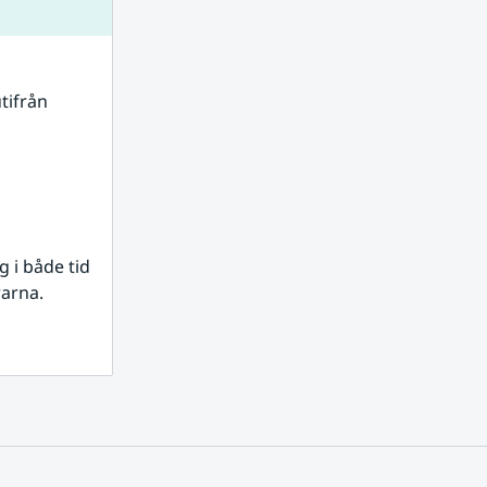
tifrån 
i både tid 
rarna.