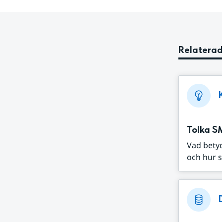
Relaterad
Tolka S
Vad bety
och hur s