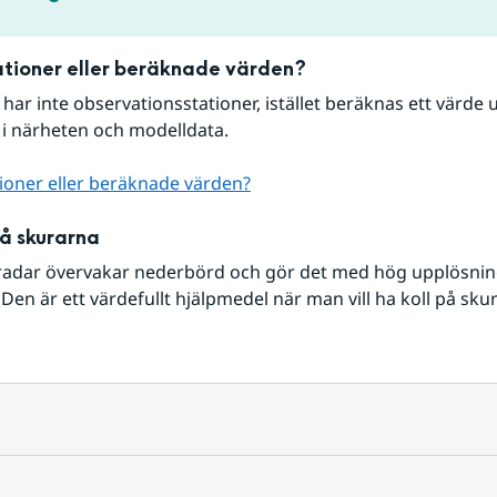
tioner eller beräknade värden?
r har inte observationsstationer, istället beräknas ett värde u
 i närheten och modelldata.
ioner eller beräknade värden?
på skurarna
radar övervakar nederbörd och gör det med hög upplösning 
Den är ett värdefullt hjälpmedel när man vill ha koll på sku