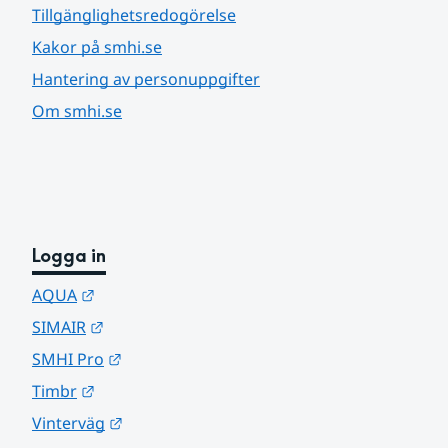
Tillgänglighetsredogörelse
Kakor på smhi.se
Hantering av personuppgifter
Om smhi.se
Logga in
Länk till annan webbplats.
AQUA
Länk till annan webbplats.
SIMAIR
Länk till annan webbplats.
SMHI Pro
Länk till annan webbplats.
Timbr
Länk till annan webbplats.
Vinterväg