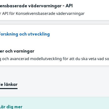
ensbaserade vädervarningar - API
r API för Konsekvensbaserade vädervarningar
Forskning och utveckling
er och varningar
 och avancerad modellutveckling för att du ska veta vad s
e länkar
Lär dig mer