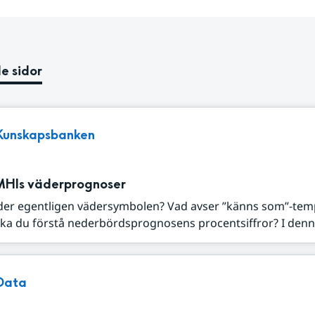
e sidor
Kunskapsbanken
MHIs väderprognoser
der egentligen vädersymbolen? Vad avser ”känns som”-tem
ka du förstå nederbördsprognosens procentsiffror? I denna
Data