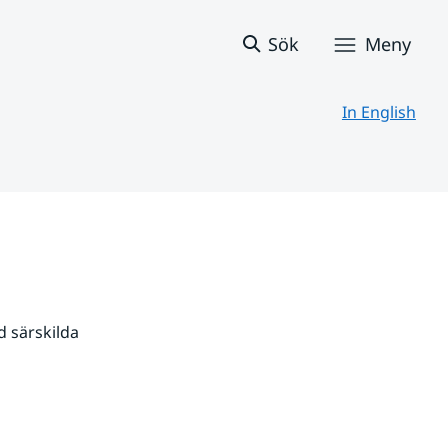
Sök
Meny
In English
 särskilda 