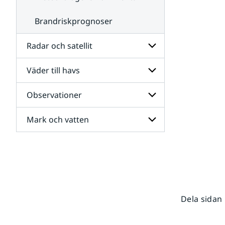
Brandriskprognoser
Radar och satellit
Väder till havs
Undersidor
för
Radar
Observationer
Undersidor
och
för
satellit
Väder
Mark och vatten
Undersidor
till
för
havs
Observationer
Undersidor
för
Mark
och
vatten
Dela sidan