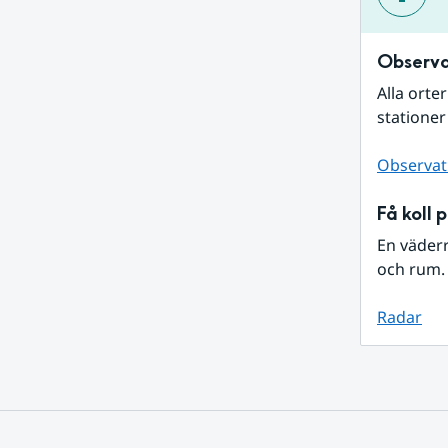
Observa
Alla orte
stationer
Observat
Få koll 
En väder
och rum. 
Radar