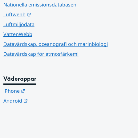
Nationella emissionsdatabasen
Länk till annan webbplats.
Luftwebb
Luftmiljödata
VattenWebb
Datavärdskap, oceanografi och marinbiologi
Datavärdskap för atmosfärkemi
Väderappar
Länk till annan webbplats.
iPhone
Länk till annan webbplats.
Android