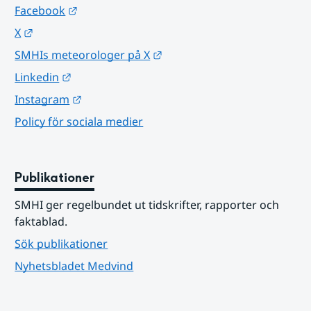
Länk till annan webbplats.
Facebook
Länk till annan webbplats.
X
Länk till annan webbplats.
SMHIs meteorologer på X
Länk till annan webbplats.
Linkedin
Länk till annan webbplats.
Instagram
Policy för sociala medier
Publikationer
SMHI ger regelbundet ut tidskrifter, rapporter och 
faktablad.
Sök publikationer
Nyhetsbladet Medvind