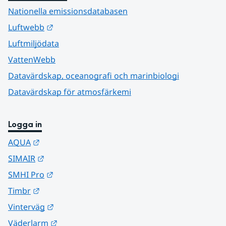
Nationella emissionsdatabasen
Länk till annan webbplats.
Luftwebb
Luftmiljödata
VattenWebb
Datavärdskap, oceanografi och marinbiologi
Datavärdskap för atmosfärkemi
Logga in
Länk till annan webbplats.
AQUA
Länk till annan webbplats.
SIMAIR
Länk till annan webbplats.
SMHI Pro
Länk till annan webbplats.
Timbr
Länk till annan webbplats.
Vinterväg
Länk till annan webbplats.
Väderlarm