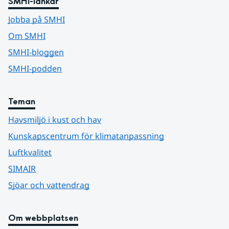
SMHI-länkar
Jobba på SMHI
Om SMHI
SMHI-bloggen
SMHI-podden
Teman
Havsmiljö i kust och hav
Kunskapscentrum för klimatanpassning
Luftkvalitet
SIMAIR
Sjöar och vattendrag
Om webbplatsen