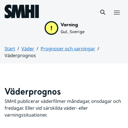
Hoppa till sidans innehåll
Meny
Varning
Gul, Sverige
Start
Väder
Prognoser och varningar
Väderprognos
Huvudinnehåll
Väderprognos
SMHI publicerar väderfilmer måndagar, onsdagar och 
fredagar. Eller vid särskilda väder- eller 
varningssituationer.