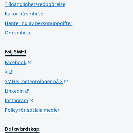
Tillgänglighetsredogörelse
Kakor på smhi.se
Hantering av personuppgifter
Om smhi.se
Följ SMHI
Länk till annan webbplats.
Facebook
Länk till annan webbplats.
X
Länk till annan webbplats.
SMHIs meteorologer på X
Länk till annan webbplats.
Linkedin
Länk till annan webbplats.
Instagram
Policy för sociala medier
Datavärdskap