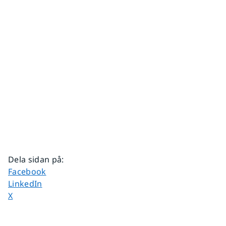
Dela sidan på
:
Dela sidan på
Facebook
Dela sidan på
LinkedIn
Dela sidan på
X