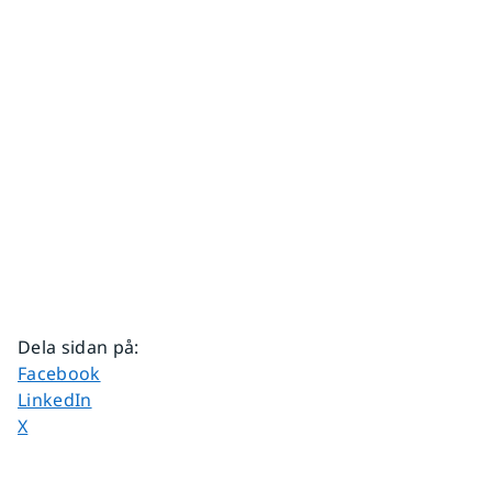
Dela sidan på
:
Dela sidan på
Facebook
Dela sidan på
LinkedIn
Dela sidan på
X