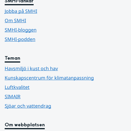
SMHI-länkar
Jobba på SMHI
Om SMHI
SMHI-bloggen
SMHI-podden
Teman
Havsmiljö i kust och hav
Kunskapscentrum för klimatanpassning
Luftkvalitet
SIMAIR
Sjöar och vattendrag
Om webbplatsen