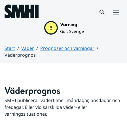
Hoppa till sidans innehåll
Meny
Varning
Gul, Sverige
Start
Väder
Prognoser och varningar
Väderprognos
Huvudinnehåll
Väderprognos
SMHI publicerar väderfilmer måndagar, onsdagar och 
fredagar. Eller vid särskilda väder- eller 
varningssituationer.