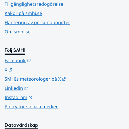
Tillgänglighetsredogörelse
Kakor på smhi.se
Hantering av personuppgifter
Om smhi.se
Följ SMHI
Länk till annan webbplats.
Facebook
Länk till annan webbplats.
X
Länk till annan webbplats.
SMHIs meteorologer på X
Länk till annan webbplats.
Linkedin
Länk till annan webbplats.
Instagram
Policy för sociala medier
Datavärdskap