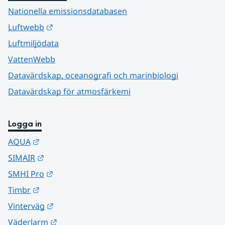
Nationella emissionsdatabasen
Länk till annan webbplats.
Luftwebb
Luftmiljödata
VattenWebb
Datavärdskap, oceanografi och marinbiologi
Datavärdskap för atmosfärkemi
Logga in
Länk till annan webbplats.
AQUA
Länk till annan webbplats.
SIMAIR
Länk till annan webbplats.
SMHI Pro
Länk till annan webbplats.
Timbr
Länk till annan webbplats.
Vinterväg
Länk till annan webbplats.
Väderlarm