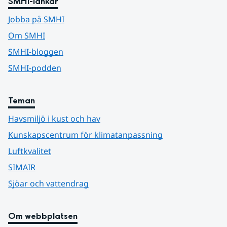
SMHI-länkar
Jobba på SMHI
Om SMHI
SMHI-bloggen
SMHI-podden
Teman
Havsmiljö i kust och hav
Kunskapscentrum för klimatanpassning
Luftkvalitet
SIMAIR
Sjöar och vattendrag
Om webbplatsen