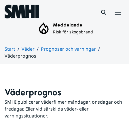
Hoppa till sidans innehåll
Meny
Meddelande
Risk för skogsbrand
Start
Väder
Prognoser och varningar
Väderprognos
Huvudinnehåll
Väderprognos
SMHI publicerar väderfilmer måndagar, onsdagar och 
fredagar. Eller vid särskilda väder- eller 
varningssituationer.