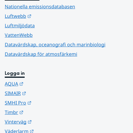
Nationella emissionsdatabasen
Länk till annan webbplats.
Luftwebb
Luftmiljödata
VattenWebb
Datavärdskap, oceanografi och marinbiologi
Datavärdskap för atmosfärkemi
Logga in
Länk till annan webbplats.
AQUA
Länk till annan webbplats.
SIMAIR
Länk till annan webbplats.
SMHI Pro
Länk till annan webbplats.
Timbr
Länk till annan webbplats.
Vinterväg
Länk till annan webbplats.
Väderlarm