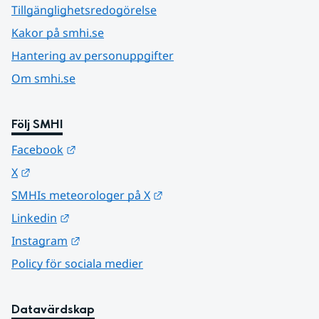
Tillgänglighetsredogörelse
Kakor på smhi.se
Hantering av personuppgifter
Om smhi.se
Följ SMHI
Länk till annan webbplats.
Facebook
Länk till annan webbplats.
X
Länk till annan webbplats.
SMHIs meteorologer på X
Länk till annan webbplats.
Linkedin
Länk till annan webbplats.
Instagram
Policy för sociala medier
Datavärdskap