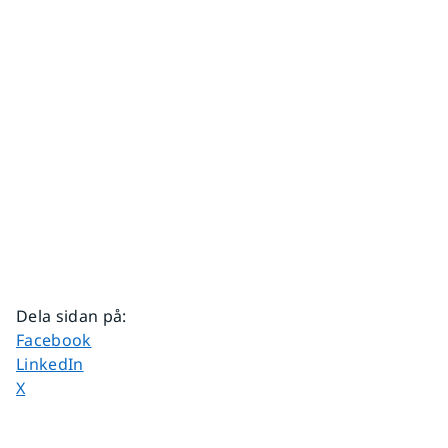
Dela sidan på
:
Dela sidan på
Facebook
Dela sidan på
LinkedIn
Dela sidan på
X