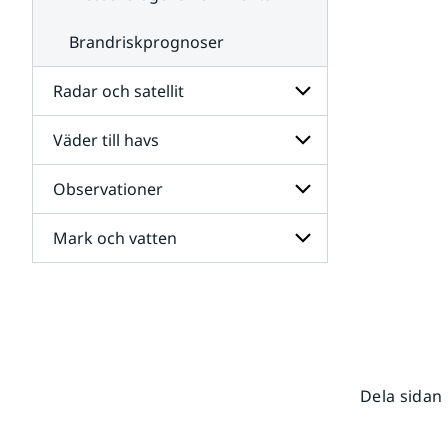
Brandriskprognoser
Radar och satellit
Väder till havs
Undersidor
för
Radar
Observationer
Undersidor
och
för
satellit
Väder
Mark och vatten
Undersidor
till
för
havs
Observationer
Undersidor
för
Mark
och
vatten
Dela sidan