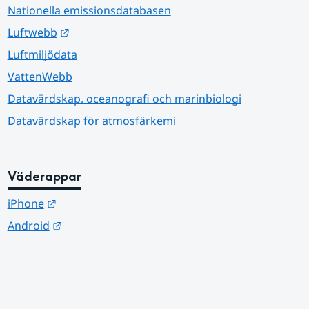
Nationella emissionsdatabasen
Länk till annan webbplats.
Luftwebb
Luftmiljödata
VattenWebb
Datavärdskap, oceanografi och marinbiologi
Datavärdskap för atmosfärkemi
Väderappar
Länk till annan webbplats.
iPhone
Länk till annan webbplats.
Android