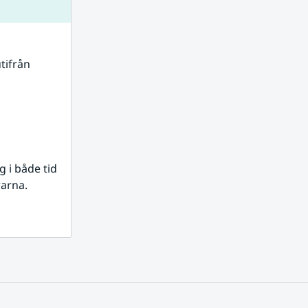
tifrån 
i både tid 
rarna.