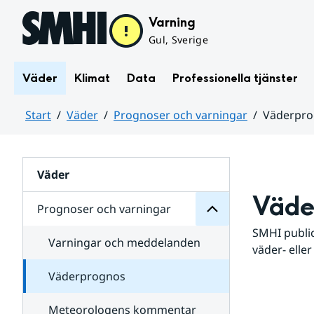
Hoppa till sidans innehåll
Varning
Gul, Sverige
Väder
Klimat
Data
Professionella tjänster
Start
Väder
Prognoser och varningar
Väderpr
varningar
och
Huvudinnehåll
Prognoser
för
Undersidor
Väder
Väde
Prognoser och varningar
SMHI public
Varningar och meddelanden
väder- eller
Väderprognos
Meteorologens kommentar