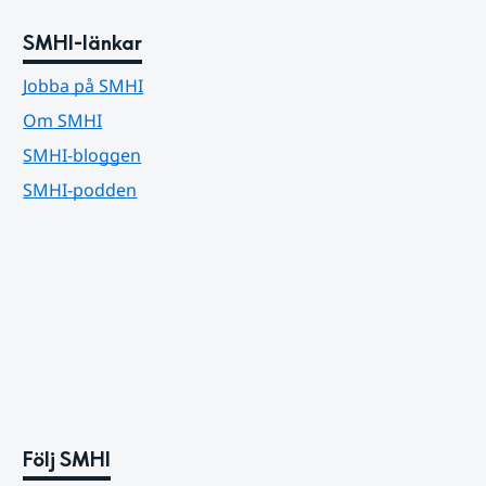
SMHI-länkar
Jobba på SMHI
Om SMHI
SMHI-bloggen
SMHI-podden
Följ SMHI