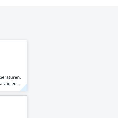
peraturen,
 vägled...