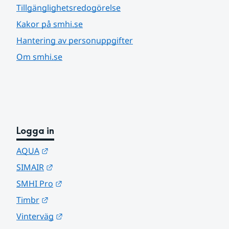
Tillgänglighetsredogörelse
Kakor på smhi.se
Hantering av personuppgifter
Om smhi.se
Logga in
Länk till annan webbplats.
AQUA
Länk till annan webbplats.
SIMAIR
Länk till annan webbplats.
SMHI Pro
Länk till annan webbplats.
Timbr
Länk till annan webbplats.
Vinterväg