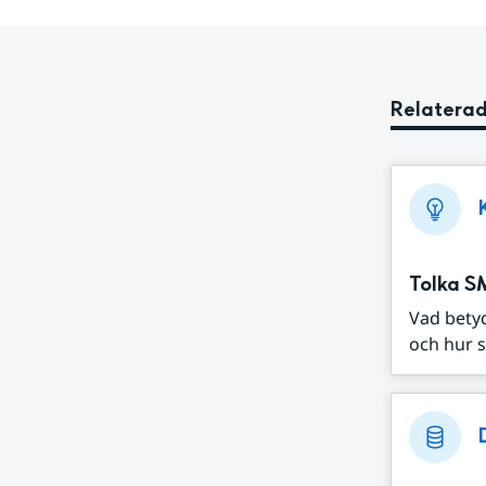
Relaterad
Tolka S
Vad bety
och hur s