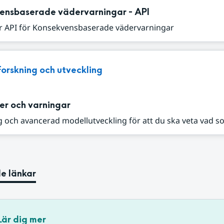
ensbaserade vädervarningar - API
r API för Konsekvensbaserade vädervarningar
Forskning och utveckling
er och varningar
 och avancerad modellutveckling för att du ska veta vad s
e länkar
Lär dig mer