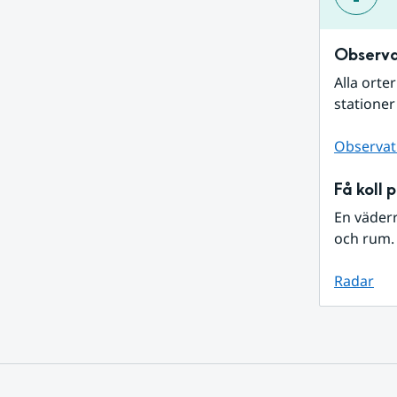
Observa
Alla orte
stationer
Observat
Få koll 
En väder
och rum. 
Radar