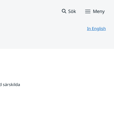
Sök
Meny
In English
 särskilda 