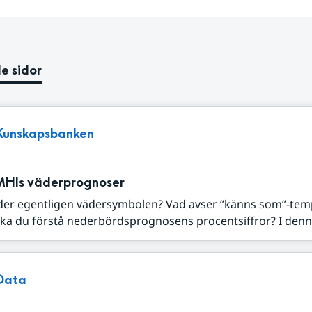
e sidor
Kunskapsbanken
MHIs väderprognoser
der egentligen vädersymbolen? Vad avser ”känns som”-tem
ka du förstå nederbördsprognosens procentsiffror? I denna
Data