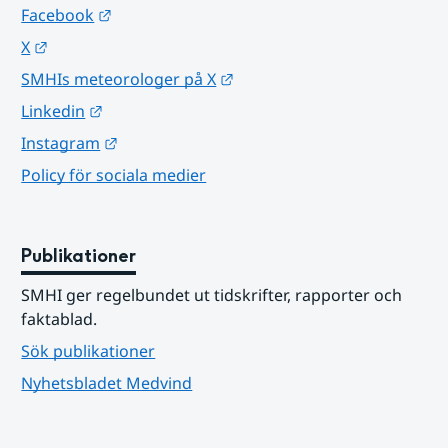
Länk till annan webbplats.
Facebook
Länk till annan webbplats.
X
Länk till annan webbplats.
SMHIs meteorologer på X
Länk till annan webbplats.
Linkedin
Länk till annan webbplats.
Instagram
Policy för sociala medier
Publikationer
SMHI ger regelbundet ut tidskrifter, rapporter och 
faktablad.
Sök publikationer
Nyhetsbladet Medvind