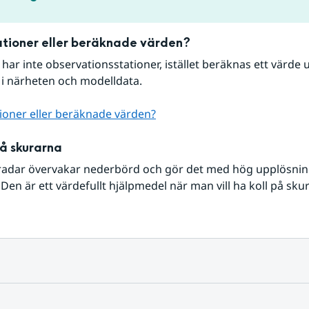
tioner eller beräknade värden?
r har inte observationsstationer, istället beräknas ett värde u
 i närheten och modelldata.
ioner eller beräknade värden?
på skurarna
radar övervakar nederbörd och gör det med hög upplösning 
Den är ett värdefullt hjälpmedel när man vill ha koll på sku