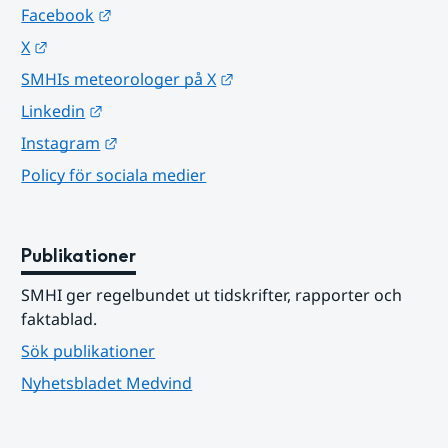
Länk till annan webbplats.
Facebook
Länk till annan webbplats.
X
Länk till annan webbplats.
SMHIs meteorologer på X
Länk till annan webbplats.
Linkedin
Länk till annan webbplats.
Instagram
Policy för sociala medier
Publikationer
SMHI ger regelbundet ut tidskrifter, rapporter och 
faktablad.
Sök publikationer
Nyhetsbladet Medvind