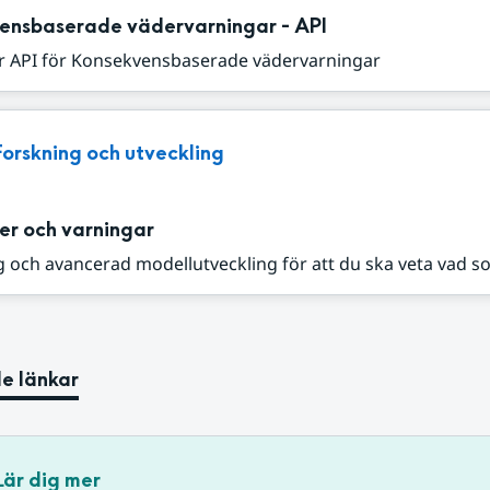
ensbaserade vädervarningar - API
r API för Konsekvensbaserade vädervarningar
Forskning och utveckling
er och varningar
 och avancerad modellutveckling för att du ska veta vad s
e länkar
Lär dig mer