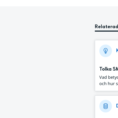
Relaterad
Tolka S
Vad bety
och hur s