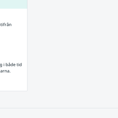
tifrån 
i både tid 
rarna.