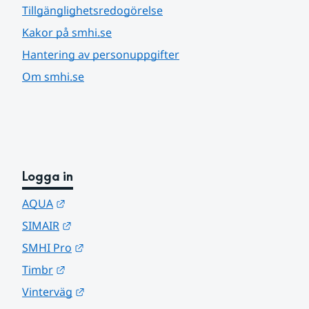
Tillgänglighetsredogörelse
Kakor på smhi.se
Hantering av personuppgifter
Om smhi.se
Logga in
Länk till annan webbplats.
AQUA
Länk till annan webbplats.
SIMAIR
Länk till annan webbplats.
SMHI Pro
Länk till annan webbplats.
Timbr
Länk till annan webbplats.
Vinterväg