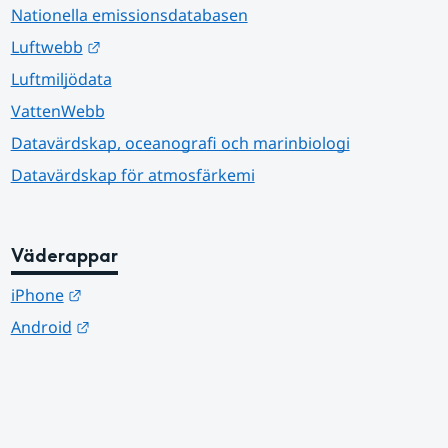
Nationella emissionsdatabasen
Länk till annan webbplats.
Luftwebb
Luftmiljödata
VattenWebb
Datavärdskap, oceanografi och marinbiologi
Datavärdskap för atmosfärkemi
Väderappar
Länk till annan webbplats.
iPhone
Länk till annan webbplats.
Android