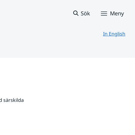
Sök
Meny
In English
 särskilda 