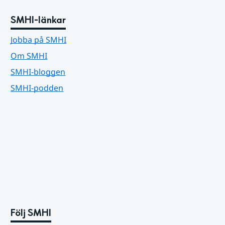
SMHI-länkar
Jobba på SMHI
Om SMHI
SMHI-bloggen
SMHI-podden
Följ SMHI