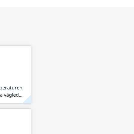
peraturen,
 vägled...