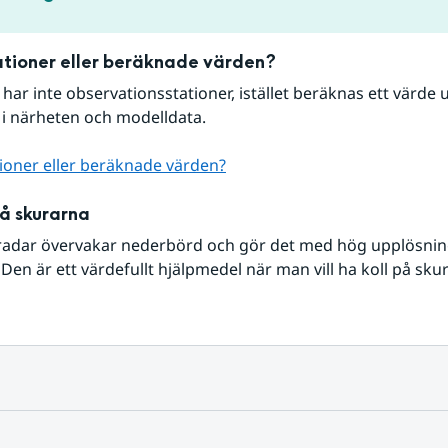
tioner eller beräknade värden?
r har inte observationsstationer, istället beräknas ett värde u
 i närheten och modelldata.
ioner eller beräknade värden?
på skurarna
radar övervakar nederbörd och gör det med hög upplösning 
Den är ett värdefullt hjälpmedel när man vill ha koll på sku