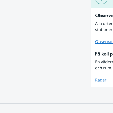
Observa
Alla orte
stationer
Observat
Få koll 
En väder
och rum. 
Radar