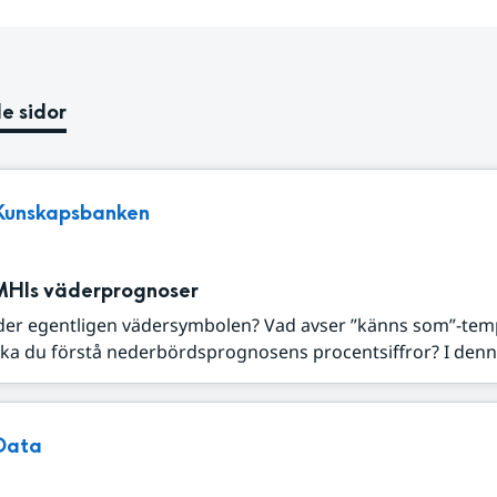
e sidor
Kunskapsbanken
MHIs väderprognoser
der egentligen vädersymbolen? Vad avser ”känns som”-tem
ka du förstå nederbördsprognosens procentsiffror? I denna
Data