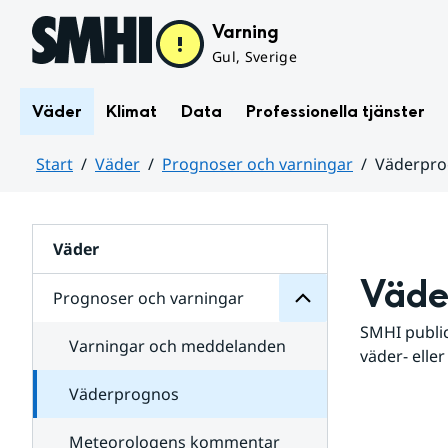
Hoppa till sidans innehåll
Varning
Gul, Sverige
Väder
Klimat
Data
Professionella tjänster
Start
Väder
Prognoser och varningar
Väderpr
varningar
och
Huvudinnehåll
Prognoser
för
Undersidor
Väder
Väde
Prognoser och varningar
SMHI public
Varningar och meddelanden
väder- eller
Väderprognos
Meteorologens kommentar