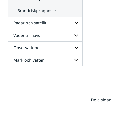
Brandriskprognoser
Radar och satellit
Väder till havs
Undersidor
för
Radar
Observationer
Undersidor
och
för
satellit
Väder
Mark och vatten
Undersidor
till
för
havs
Observationer
Undersidor
för
Mark
och
vatten
Dela sidan