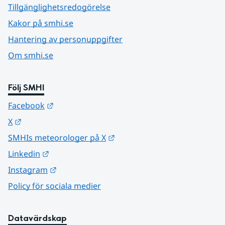
Tillgänglighetsredogörelse
Kakor på smhi.se
Hantering av personuppgifter
Om smhi.se
Följ SMHI
Länk till annan webbplats.
Facebook
Länk till annan webbplats.
X
Länk till annan webbplats.
SMHIs meteorologer på X
Länk till annan webbplats.
Linkedin
Länk till annan webbplats.
Instagram
Policy för sociala medier
Datavärdskap