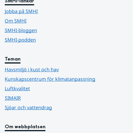
SMHI-länkar
Jobba på SMHI
Om SMHI
SMHI-bloggen
SMHI-podden
Teman
Havsmiljö i kust och hav
Kunskapscentrum för klimatanpassning
Luftkvalitet
SIMAIR
Sjöar och vattendrag
Om webbplatsen