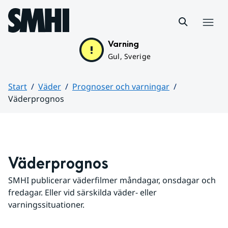
Hoppa till sidans innehåll
Meny
Varning
Gul, Sverige
Start
Väder
Prognoser och varningar
Väderprognos
Huvudinnehåll
Väderprognos
SMHI publicerar väderfilmer måndagar, onsdagar och 
fredagar. Eller vid särskilda väder- eller 
varningssituationer.