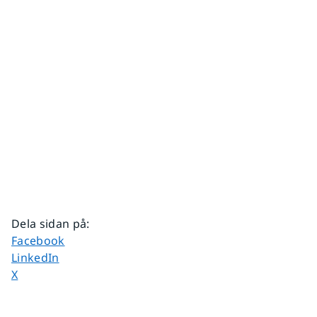
Dela sidan på
:
Dela sidan på
Facebook
Dela sidan på
LinkedIn
Dela sidan på
X