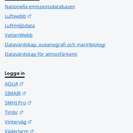
Nationella emissionsdatabasen
Länk till annan webbplats.
Luftwebb
Luftmiljödata
VattenWebb
Datavärdskap, oceanografi och marinbiologi
Datavärdskap för atmosfärkemi
Logga in
Länk till annan webbplats.
AQUA
Länk till annan webbplats.
SIMAIR
Länk till annan webbplats.
SMHI Pro
Länk till annan webbplats.
Timbr
Länk till annan webbplats.
Vinterväg
Länk till annan webbplats.
Väderlarm