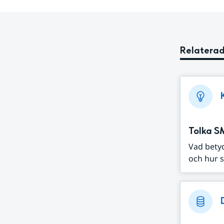
Relaterad
Tolka S
Vad bety
och hur s