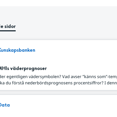
e sidor
Kunskapsbanken
MHIs väderprognoser
der egentligen vädersymbolen? Vad avser ”känns som”-tem
ka du förstå nederbördsprognosens procentsiffror? I denna
Data