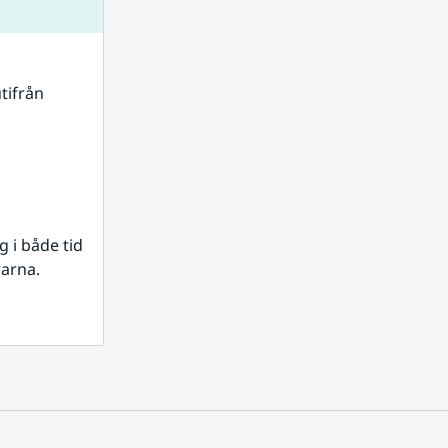
tifrån 
i både tid 
rarna.