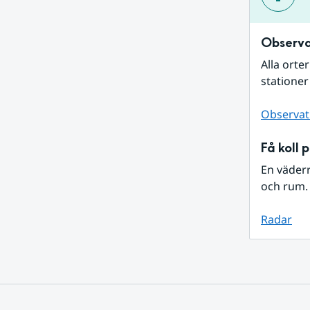
Observa
Alla orte
stationer
Observat
Få koll 
En väder
och rum. 
Radar