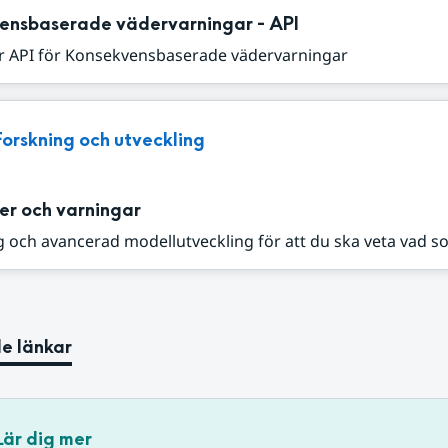
ensbaserade vädervarningar - API
r API för Konsekvensbaserade vädervarningar
Forskning och utveckling
er och varningar
 och avancerad modellutveckling för att du ska veta vad s
e länkar
Lär dig mer