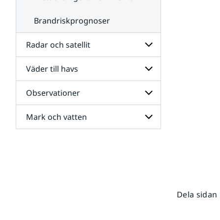
Brandriskprognoser
Radar och satellit
Väder till havs
Undersidor
för
Radar
Observationer
Undersidor
och
för
satellit
Väder
Mark och vatten
Undersidor
till
för
havs
Observationer
Undersidor
för
Mark
och
vatten
Dela sidan