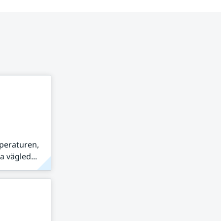
peraturen,
 vägled...