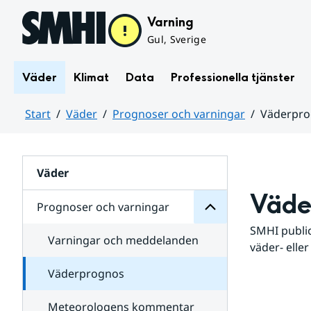
Hoppa till sidans innehåll
Varning
Gul, Sverige
Väder
Klimat
Data
Professionella tjänster
Start
Väder
Prognoser och varningar
Väderpr
varningar
och
Huvudinnehåll
Prognoser
för
Undersidor
Väder
Väde
Prognoser och varningar
SMHI public
Varningar och meddelanden
väder- eller
Väderprognos
Meteorologens kommentar