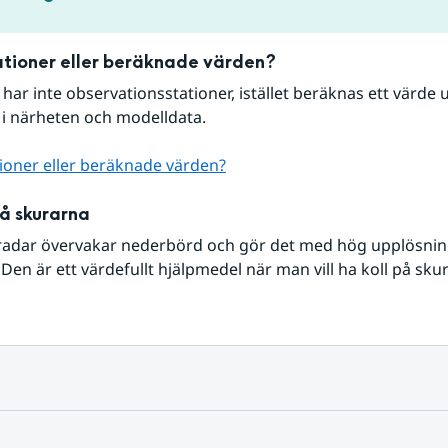
tioner eller beräknade värden?
r har inte observationsstationer, istället beräknas ett värde u
 i närheten och modelldata.
ioner eller beräknade värden?
på skurarna
radar övervakar nederbörd och gör det med hög upplösning 
Den är ett värdefullt hjälpmedel när man vill ha koll på sku