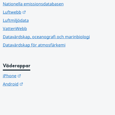
Nationella emissionsdatabasen
Länk till annan webbplats.
Luftwebb
Luftmiljödata
VattenWebb
Datavärdskap, oceanografi och marinbiologi
Datavärdskap för atmosfärkemi
Väderappar
Länk till annan webbplats.
iPhone
Länk till annan webbplats.
Android