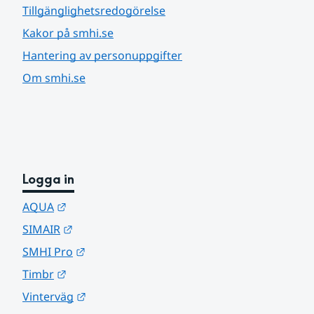
Tillgänglighetsredogörelse
Kakor på smhi.se
Hantering av personuppgifter
Om smhi.se
Logga in
Länk till annan webbplats.
AQUA
Länk till annan webbplats.
SIMAIR
Länk till annan webbplats.
SMHI Pro
Länk till annan webbplats.
Timbr
Länk till annan webbplats.
Vinterväg