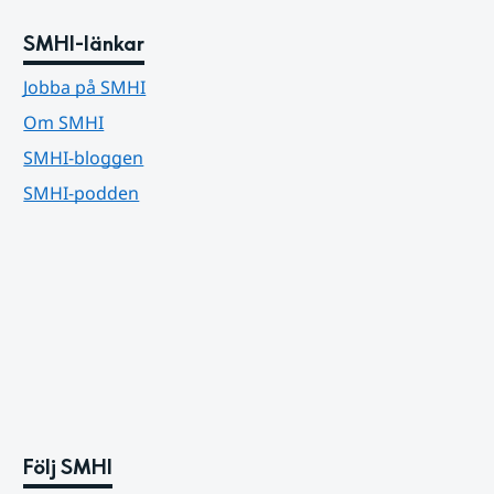
SMHI-länkar
Jobba på SMHI
Om SMHI
SMHI-bloggen
SMHI-podden
Följ SMHI