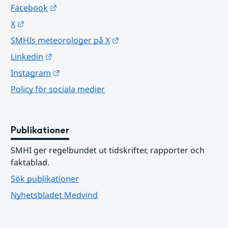
Länk till annan webbplats.
Facebook
Länk till annan webbplats.
X
Länk till annan webbplats.
SMHIs meteorologer på X
Länk till annan webbplats.
Linkedin
Länk till annan webbplats.
Instagram
Policy för sociala medier
Publikationer
SMHI ger regelbundet ut tidskrifter, rapporter och 
faktablad.
Sök publikationer
Nyhetsbladet Medvind