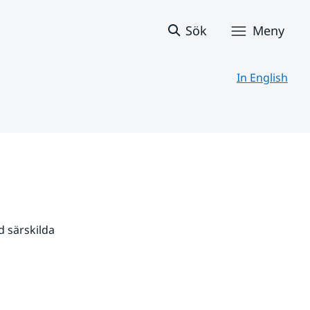
Sök
Meny
In English
 särskilda 