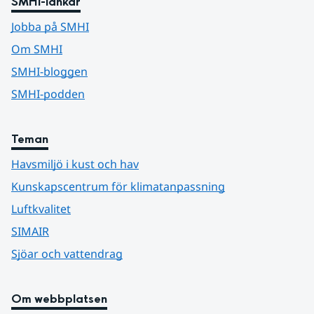
SMHI-länkar
Jobba på SMHI
Om SMHI
SMHI-bloggen
SMHI-podden
Teman
Havsmiljö i kust och hav
Kunskapscentrum för klimatanpassning
Luftkvalitet
SIMAIR
Sjöar och vattendrag
Om webbplatsen