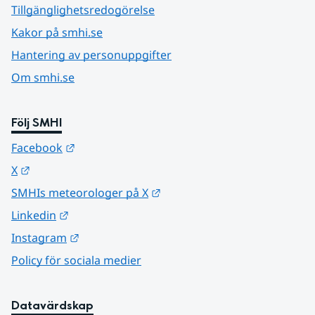
Tillgänglighetsredogörelse
Kakor på smhi.se
Hantering av personuppgifter
Om smhi.se
Följ SMHI
Länk till annan webbplats.
Facebook
Länk till annan webbplats.
X
Länk till annan webbplats.
SMHIs meteorologer på X
Länk till annan webbplats.
Linkedin
Länk till annan webbplats.
Instagram
Policy för sociala medier
Datavärdskap