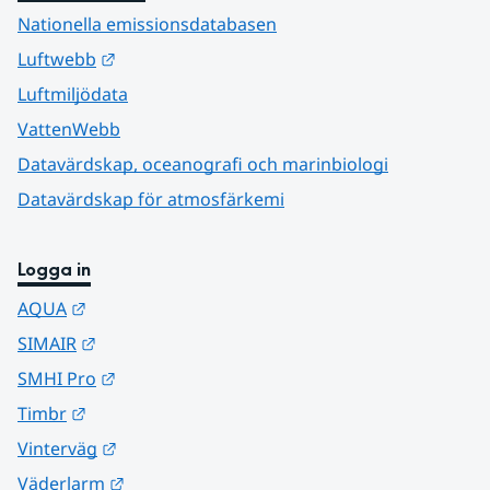
Nationella emissionsdatabasen
Länk till annan webbplats.
Luftwebb
Luftmiljödata
VattenWebb
Datavärdskap, oceanografi och marinbiologi
Datavärdskap för atmosfärkemi
Logga in
Länk till annan webbplats.
AQUA
Länk till annan webbplats.
SIMAIR
Länk till annan webbplats.
SMHI Pro
Länk till annan webbplats.
Timbr
Länk till annan webbplats.
Vinterväg
Länk till annan webbplats.
Väderlarm