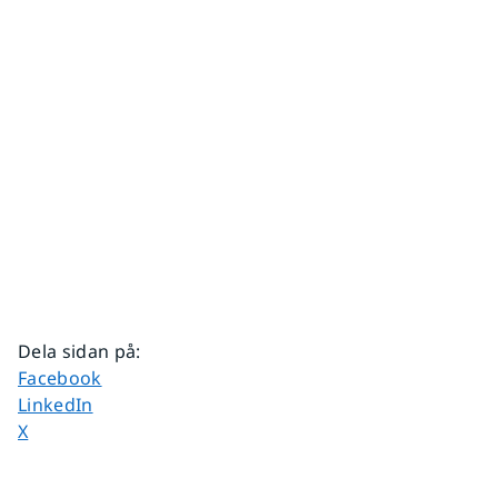
Dela sidan på
:
Dela sidan på
Facebook
Dela sidan på
LinkedIn
Dela sidan på
X