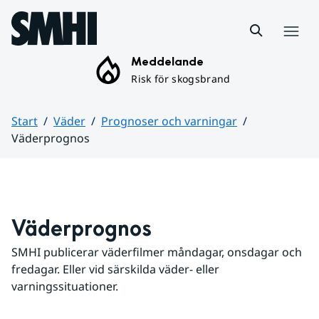
Hoppa till sidans innehåll
Meny
Meddelande
Risk för skogsbrand
Start
Väder
Prognoser och varningar
Väderprognos
Huvudinnehåll
Väderprognos
SMHI publicerar väderfilmer måndagar, onsdagar och 
fredagar. Eller vid särskilda väder- eller 
varningssituationer.