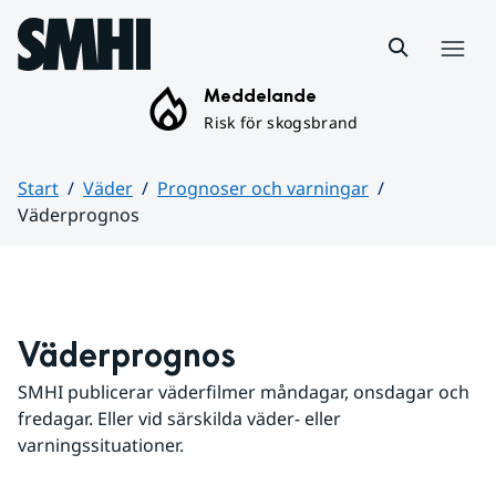
Hoppa till sidans innehåll
Meny
Meddelande
Risk för skogsbrand
Start
Väder
Prognoser och varningar
Väderprognos
Huvudinnehåll
Väderprognos
SMHI publicerar väderfilmer måndagar, onsdagar och 
fredagar. Eller vid särskilda väder- eller 
varningssituationer.