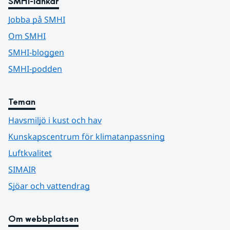
SMHI-länkar
Jobba på SMHI
Om SMHI
SMHI-bloggen
SMHI-podden
Teman
Havsmiljö i kust och hav
Kunskapscentrum för klimatanpassning
Luftkvalitet
SIMAIR
Sjöar och vattendrag
Om webbplatsen