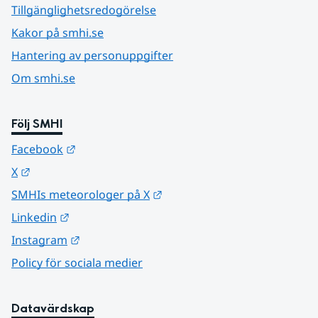
Tillgänglighetsredogörelse
Kakor på smhi.se
Hantering av personuppgifter
Om smhi.se
Följ SMHI
Länk till annan webbplats.
Facebook
Länk till annan webbplats.
X
Länk till annan webbplats.
SMHIs meteorologer på X
Länk till annan webbplats.
Linkedin
Länk till annan webbplats.
Instagram
Policy för sociala medier
Datavärdskap