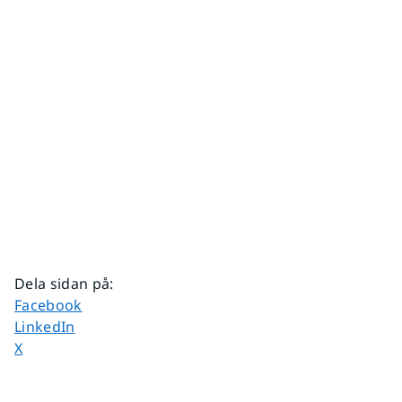
Dela sidan på
:
Dela sidan på
Facebook
Dela sidan på
LinkedIn
Dela sidan på
X