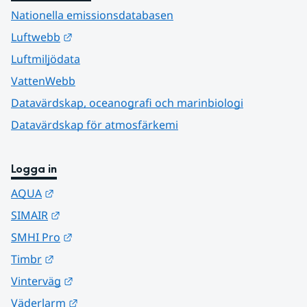
Nationella emissionsdatabasen
Länk till annan webbplats.
Luftwebb
Luftmiljödata
VattenWebb
Datavärdskap, oceanografi och marinbiologi
Datavärdskap för atmosfärkemi
Logga in
Länk till annan webbplats.
AQUA
Länk till annan webbplats.
SIMAIR
Länk till annan webbplats.
SMHI Pro
Länk till annan webbplats.
Timbr
Länk till annan webbplats.
Vinterväg
Länk till annan webbplats.
Väderlarm