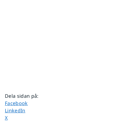
Dela sidan på
:
Dela sidan på
Facebook
Dela sidan på
LinkedIn
Dela sidan på
X