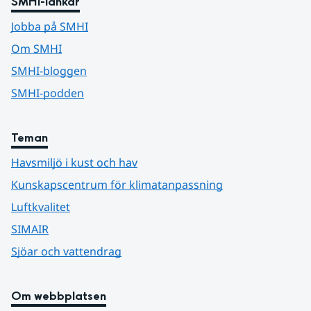
SMHI-länkar
Jobba på SMHI
Om SMHI
SMHI-bloggen
SMHI-podden
Teman
Havsmiljö i kust och hav
Kunskapscentrum för klimatanpassning
Luftkvalitet
SIMAIR
Sjöar och vattendrag
Om webbplatsen