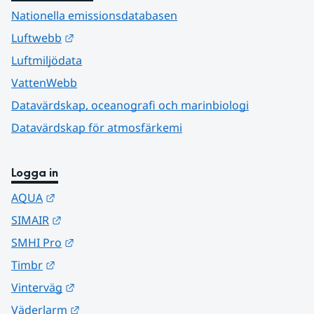
Nationella emissionsdatabasen
Länk till annan webbplats.
Luftwebb
Luftmiljödata
VattenWebb
Datavärdskap, oceanografi och marinbiologi
Datavärdskap för atmosfärkemi
Logga in
Länk till annan webbplats.
AQUA
Länk till annan webbplats.
SIMAIR
Länk till annan webbplats.
SMHI Pro
Länk till annan webbplats.
Timbr
Länk till annan webbplats.
Vinterväg
Länk till annan webbplats.
Väderlarm