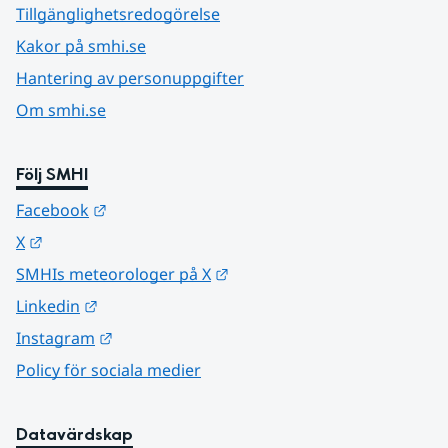
Tillgänglighetsredogörelse
Kakor på smhi.se
Hantering av personuppgifter
Om smhi.se
Följ SMHI
Länk till annan webbplats.
Facebook
Länk till annan webbplats.
X
Länk till annan webbplats.
SMHIs meteorologer på X
Länk till annan webbplats.
Linkedin
Länk till annan webbplats.
Instagram
Policy för sociala medier
Datavärdskap