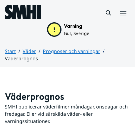
Hoppa till sidans innehåll
Meny
Varning
Gul, Sverige
Start
Väder
Prognoser och varningar
Väderprognos
Huvudinnehåll
Väderprognos
SMHI publicerar väderfilmer måndagar, onsdagar och 
fredagar. Eller vid särskilda väder- eller 
varningssituationer.