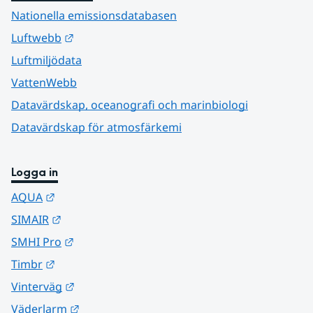
Nationella emissionsdatabasen
Länk till annan webbplats.
Luftwebb
Luftmiljödata
VattenWebb
Datavärdskap, oceanografi och marinbiologi
Datavärdskap för atmosfärkemi
Logga in
Länk till annan webbplats.
AQUA
Länk till annan webbplats.
SIMAIR
Länk till annan webbplats.
SMHI Pro
Länk till annan webbplats.
Timbr
Länk till annan webbplats.
Vinterväg
Länk till annan webbplats.
Väderlarm