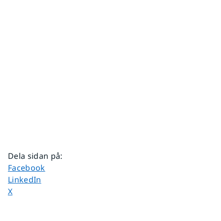
Dela sidan på
:
Dela sidan på
Facebook
Dela sidan på
LinkedIn
Dela sidan på
X