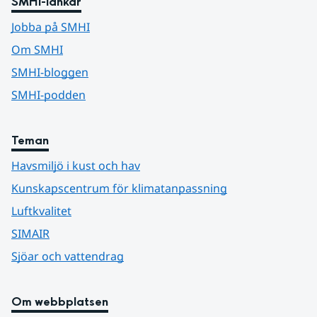
SMHI-länkar
Jobba på SMHI
Om SMHI
SMHI-bloggen
SMHI-podden
Teman
Havsmiljö i kust och hav
Kunskapscentrum för klimatanpassning
Luftkvalitet
SIMAIR
Sjöar och vattendrag
Om webbplatsen