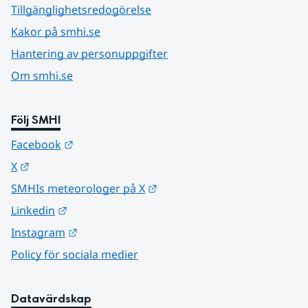
Tillgänglighetsredogörelse
Kakor på smhi.se
Hantering av personuppgifter
Om smhi.se
Följ SMHI
Länk till annan webbplats.
Facebook
Länk till annan webbplats.
X
Länk till annan webbplats.
SMHIs meteorologer på X
Länk till annan webbplats.
Linkedin
Länk till annan webbplats.
Instagram
Policy för sociala medier
Datavärdskap