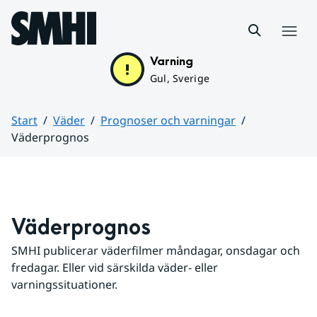
Hoppa till sidans innehåll
Meny
Varning
Gul, Sverige
Start
Väder
Prognoser och varningar
Väderprognos
Huvudinnehåll
Väderprognos
SMHI publicerar väderfilmer måndagar, onsdagar och 
fredagar. Eller vid särskilda väder- eller 
varningssituationer.