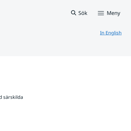
Sök
Meny
In English
 särskilda 