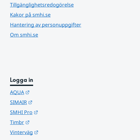
Tillgänglighetsredogörelse
Kakor på smhi.se
Hantering av personuppgifter
Om smhi.se
Logga in
Länk till annan webbplats.
AQUA
Länk till annan webbplats.
SIMAIR
Länk till annan webbplats.
SMHI Pro
Länk till annan webbplats.
Timbr
Länk till annan webbplats.
Vinterväg