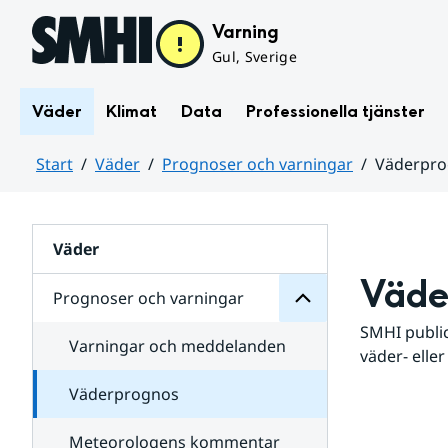
Hoppa till sidans innehåll
Varning
Gul, Sverige
Väder
Klimat
Data
Professionella tjänster
Start
Väder
Prognoser och varningar
Väderpr
varningar
och
Huvudinnehåll
Prognoser
för
Undersidor
Väder
Väde
Prognoser och varningar
SMHI public
Varningar och meddelanden
väder- eller
Väderprognos
Meteorologens kommentar