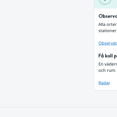
Observa
Alla orte
stationer
Observat
Få koll 
En väder
och rum. 
Radar