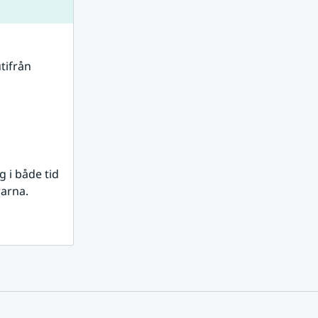
tifrån 
i både tid 
rarna.