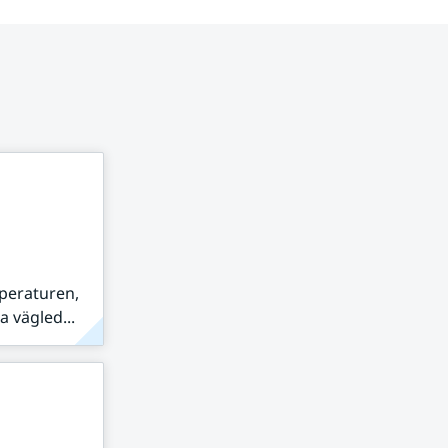
peraturen,
 vägled...