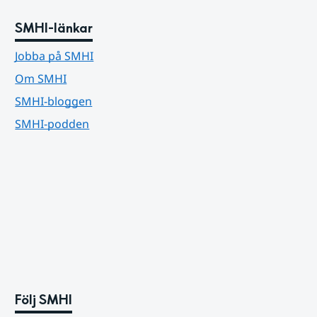
SMHI-länkar
Jobba på SMHI
Om SMHI
SMHI-bloggen
SMHI-podden
Följ SMHI