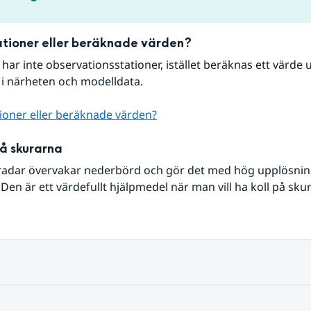
tioner eller beräknade värden?
r har inte observationsstationer, istället beräknas ett värde u
 i närheten och modelldata.
ioner eller beräknade värden?
på skurarna
radar övervakar nederbörd och gör det med hög upplösning 
Den är ett värdefullt hjälpmedel när man vill ha koll på sku