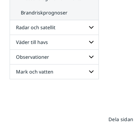
Brandriskprognoser
Radar och satellit
Väder till havs
Undersidor
för
Radar
Observationer
Undersidor
och
för
satellit
Väder
Mark och vatten
Undersidor
till
för
havs
Observationer
Undersidor
för
Mark
och
vatten
Dela sidan