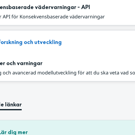
ensbaserade vädervarningar - API
r API för Konsekvensbaserade vädervarningar
Forskning och utveckling
er och varningar
 och avancerad modellutveckling för att du ska veta vad s
e länkar
Lär dig mer