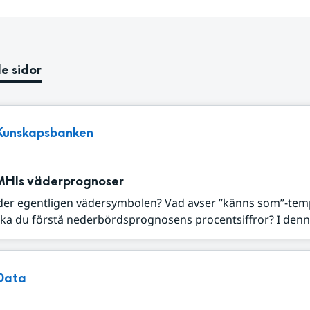
e sidor
Kunskapsbanken
MHIs väderprognoser
der egentligen vädersymbolen? Vad avser ”känns som”-tem
ka du förstå nederbördsprognosens procentsiffror? I denna
Data