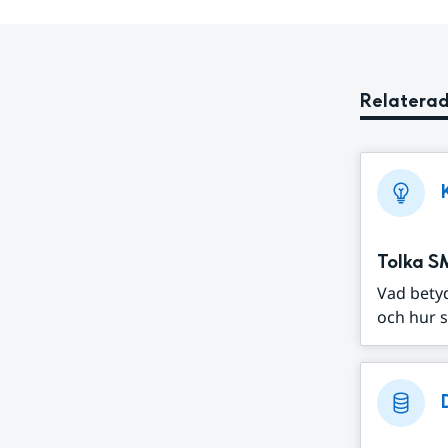
Relaterad
Tolka S
Vad bety
och hur s