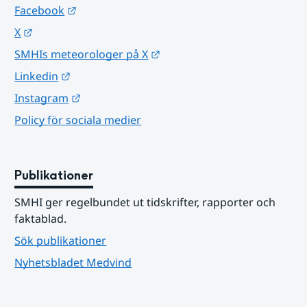
Länk till annan webbplats.
Facebook
Länk till annan webbplats.
X
Länk till annan webbplats.
SMHIs meteorologer på X
Länk till annan webbplats.
Linkedin
Länk till annan webbplats.
Instagram
Policy för sociala medier
Publikationer
SMHI ger regelbundet ut tidskrifter, rapporter och 
faktablad.
Sök publikationer
Nyhetsbladet Medvind