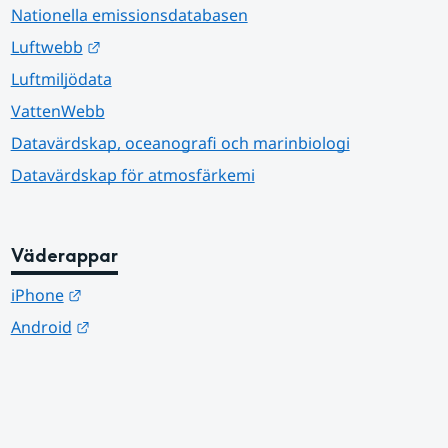
Nationella emissionsdatabasen
Länk till annan webbplats.
Luftwebb
Luftmiljödata
VattenWebb
Datavärdskap, oceanografi och marinbiologi
Datavärdskap för atmosfärkemi
Väderappar
Länk till annan webbplats.
iPhone
Länk till annan webbplats.
Android