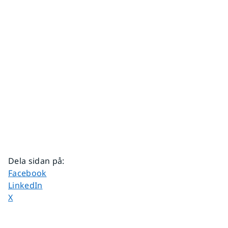
Dela sidan på
:
Dela sidan på
Facebook
Dela sidan på
LinkedIn
Dela sidan på
X