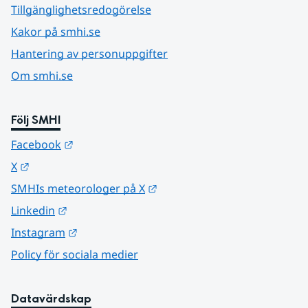
Tillgänglighetsredogörelse
Kakor på smhi.se
Hantering av personuppgifter
Om smhi.se
Följ SMHI
Länk till annan webbplats.
Facebook
Länk till annan webbplats.
X
Länk till annan webbplats.
SMHIs meteorologer på X
Länk till annan webbplats.
Linkedin
Länk till annan webbplats.
Instagram
Policy för sociala medier
Datavärdskap