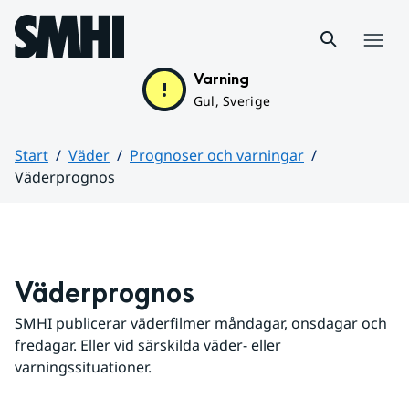
Hoppa till sidans innehåll
Meny
Varning
Gul, Sverige
Start
Väder
Prognoser och varningar
Väderprognos
Huvudinnehåll
Väderprognos
SMHI publicerar väderfilmer måndagar, onsdagar och 
fredagar. Eller vid särskilda väder- eller 
varningssituationer.