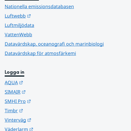
Nationella emissionsdatabasen
Länk till annan webbplats.
Luftwebb
Luftmiljödata
VattenWebb
Datavärdskap, oceanografi och marinbiologi
Datavärdskap för atmosfärkemi
Logga in
Länk till annan webbplats.
AQUA
Länk till annan webbplats.
SIMAIR
Länk till annan webbplats.
SMHI Pro
Länk till annan webbplats.
Timbr
Länk till annan webbplats.
Vinterväg
Länk till annan webbplats.
Väderlarm