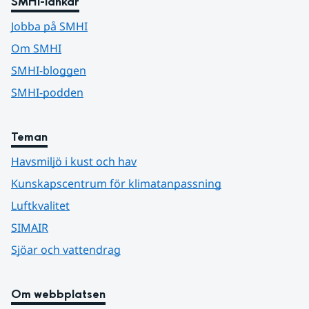
SMHI-länkar
Jobba på SMHI
Om SMHI
SMHI-bloggen
SMHI-podden
Teman
Havsmiljö i kust och hav
Kunskapscentrum för klimatanpassning
Luftkvalitet
SIMAIR
Sjöar och vattendrag
Om webbplatsen