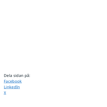
Dela sidan på
:
Dela sidan på
Facebook
Dela sidan på
LinkedIn
Dela sidan på
X