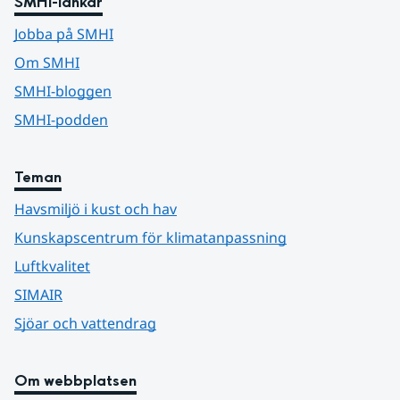
SMHI-länkar
Jobba på SMHI
Om SMHI
SMHI-bloggen
SMHI-podden
Teman
Havsmiljö i kust och hav
Kunskapscentrum för klimatanpassning
Luftkvalitet
SIMAIR
Sjöar och vattendrag
Om webbplatsen