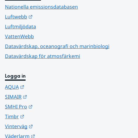
Nationella emissionsdatabasen
Länk till annan webbplats.
Luftwebb
Luftmiljödata
VattenWebb
Datavärdskap, oceanografi och marinbiologi
Datavärdskap för atmosfärkemi
Logga in
Länk till annan webbplats.
AQUA
Länk till annan webbplats.
SIMAIR
Länk till annan webbplats.
SMHI Pro
Länk till annan webbplats.
Timbr
Länk till annan webbplats.
Vinterväg
Länk till annan webbplats.
Väderlarm