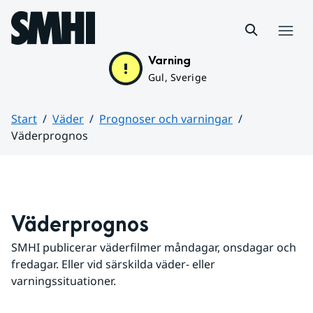
Hoppa till sidans innehåll
Meny
Varning
Gul, Sverige
Start
Väder
Prognoser och varningar
Väderprognos
Huvudinnehåll
Väderprognos
SMHI publicerar väderfilmer måndagar, onsdagar och 
fredagar. Eller vid särskilda väder- eller 
varningssituationer.