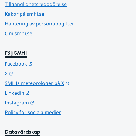
Tillgänglighetsredogörelse
Kakor på smhi.se
Hantering av personuppgifter
Om smhi.se
Följ SMHI
Länk till annan webbplats.
Facebook
Länk till annan webbplats.
X
Länk till annan webbplats.
SMHIs meteorologer på X
Länk till annan webbplats.
Linkedin
Länk till annan webbplats.
Instagram
Policy för sociala medier
Datavärdskap