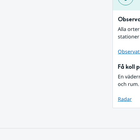
Observa
Alla orte
stationer
Observat
Få koll 
En väder
och rum. 
Radar