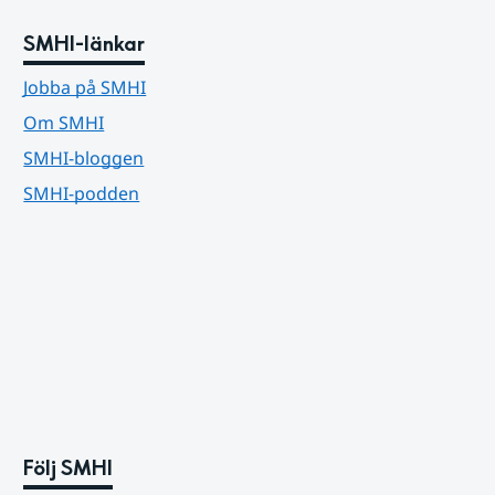
SMHI-länkar
Jobba på SMHI
Om SMHI
SMHI-bloggen
SMHI-podden
Följ SMHI