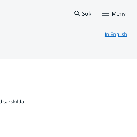
Sök
Meny
In English
 särskilda 