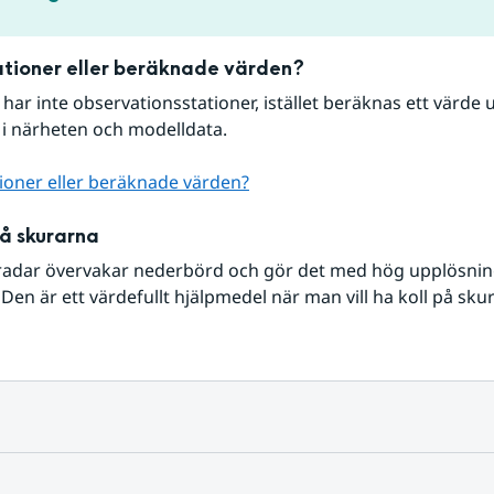
tioner eller beräknade värden?
r har inte observationsstationer, istället beräknas ett värde u
 i närheten och modelldata.
ioner eller beräknade värden?
på skurarna
radar övervakar nederbörd och gör det med hög upplösning 
Den är ett värdefullt hjälpmedel när man vill ha koll på sku