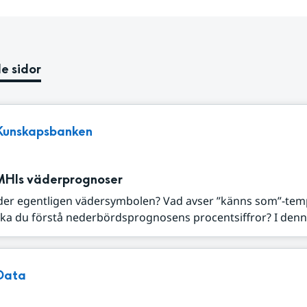
e sidor
Kunskapsbanken
MHIs väderprognoser
der egentligen vädersymbolen? Vad avser ”känns som”-tem
ka du förstå nederbördsprognosens procentsiffror? I denna
Data