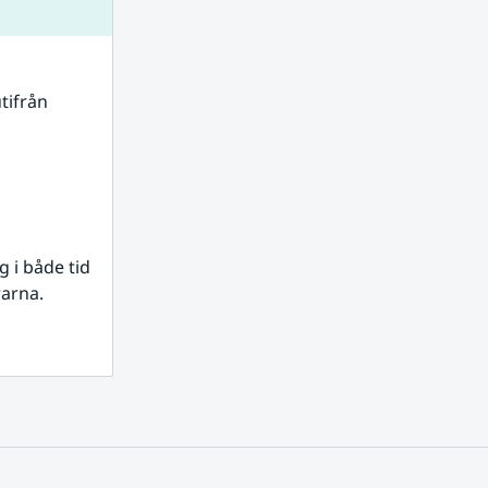
tifrån 
i både tid 
rarna.