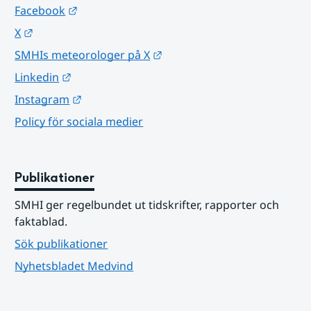
Länk till annan webbplats.
Facebook
Länk till annan webbplats.
X
Länk till annan webbplats.
SMHIs meteorologer på X
Länk till annan webbplats.
Linkedin
Länk till annan webbplats.
Instagram
Policy för sociala medier
Publikationer
SMHI ger regelbundet ut tidskrifter, rapporter och 
faktablad.
Sök publikationer
Nyhetsbladet Medvind