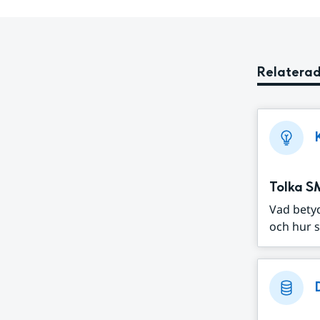
Relaterad
Tolka S
Vad bety
och hur s