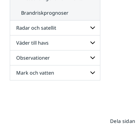
Brandriskprognoser
Radar och satellit
Väder till havs
Undersidor
för
Radar
Observationer
Undersidor
och
för
satellit
Väder
Mark och vatten
Undersidor
till
för
havs
Observationer
Undersidor
för
Mark
och
vatten
Dela sidan