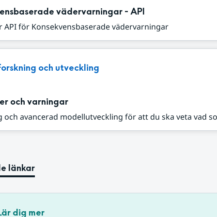
ensbaserade vädervarningar - API
r API för Konsekvensbaserade vädervarningar
Forskning och utveckling
er och varningar
 och avancerad modellutveckling för att du ska veta vad s
e länkar
Lär dig mer