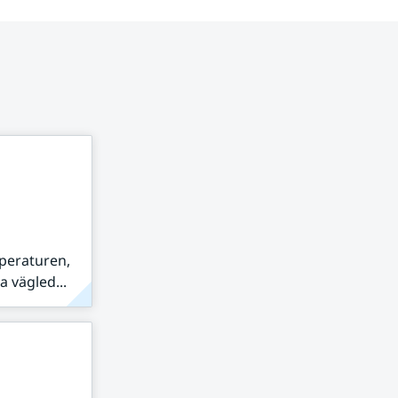
peraturen,
 vägled...