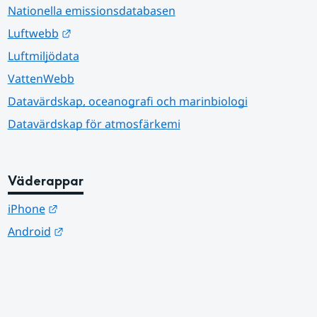
Nationella emissionsdatabasen
Länk till annan webbplats.
Luftwebb
Luftmiljödata
VattenWebb
Datavärdskap, oceanografi och marinbiologi
Datavärdskap för atmosfärkemi
Väderappar
Länk till annan webbplats.
iPhone
Länk till annan webbplats.
Android