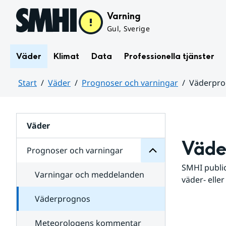
Hoppa till sidans innehåll
Varning
Gul, Sverige
Väder
Klimat
Data
Professionella tjänster
Start
Väder
Prognoser och varningar
Väderpr
varningar
och
Huvudinnehåll
Prognoser
för
Undersidor
Väder
Väde
Prognoser och varningar
SMHI public
Varningar och meddelanden
väder- eller
Väderprognos
Meteorologens kommentar