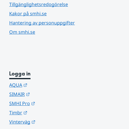
Tillgänglighetsredogörelse
Kakor på smhi.se
Hantering av personuppgifter
Om smhi.se
Logga in
Länk till annan webbplats.
AQUA
Länk till annan webbplats.
SIMAIR
Länk till annan webbplats.
SMHI Pro
Länk till annan webbplats.
Timbr
Länk till annan webbplats.
Vinterväg