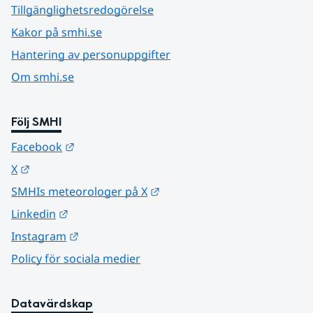
Tillgänglighetsredogörelse
Kakor på smhi.se
Hantering av personuppgifter
Om smhi.se
Följ SMHI
Länk till annan webbplats.
Facebook
Länk till annan webbplats.
X
Länk till annan webbplats.
SMHIs meteorologer på X
Länk till annan webbplats.
Linkedin
Länk till annan webbplats.
Instagram
Policy för sociala medier
Datavärdskap