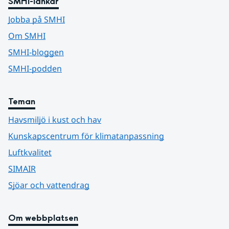
SMHI-länkar
Jobba på SMHI
Om SMHI
SMHI-bloggen
SMHI-podden
Teman
Havsmiljö i kust och hav
Kunskapscentrum för klimatanpassning
Luftkvalitet
SIMAIR
Sjöar och vattendrag
Om webbplatsen