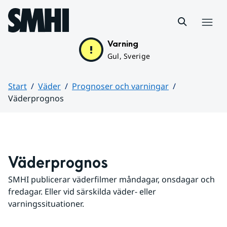
Hoppa till sidans innehåll
Meny
Varning
Gul, Sverige
Start
Väder
Prognoser och varningar
Väderprognos
Huvudinnehåll
Väderprognos
SMHI publicerar väderfilmer måndagar, onsdagar och 
fredagar. Eller vid särskilda väder- eller 
varningssituationer.