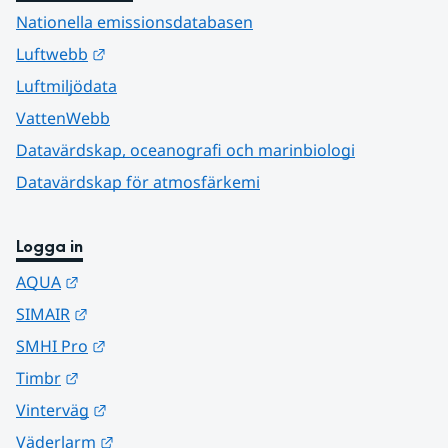
Nationella emissionsdatabasen
Länk till annan webbplats.
Luftwebb
Luftmiljödata
VattenWebb
Datavärdskap, oceanografi och marinbiologi
Datavärdskap för atmosfärkemi
Logga in
Länk till annan webbplats.
AQUA
Länk till annan webbplats.
SIMAIR
Länk till annan webbplats.
SMHI Pro
Länk till annan webbplats.
Timbr
Länk till annan webbplats.
Vinterväg
Länk till annan webbplats.
Väderlarm