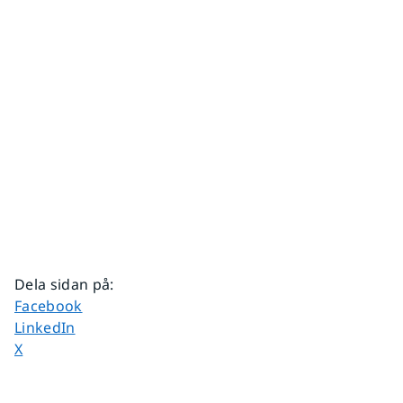
Dela sidan på
:
Dela sidan på
Facebook
Dela sidan på
LinkedIn
Dela sidan på
X