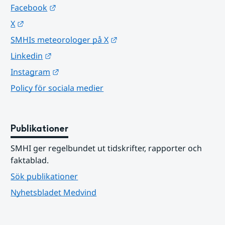
Länk till annan webbplats.
Facebook
Länk till annan webbplats.
X
Länk till annan webbplats.
SMHIs meteorologer på X
Länk till annan webbplats.
Linkedin
Länk till annan webbplats.
Instagram
Policy för sociala medier
Publikationer
SMHI ger regelbundet ut tidskrifter, rapporter och 
faktablad.
Sök publikationer
Nyhetsbladet Medvind