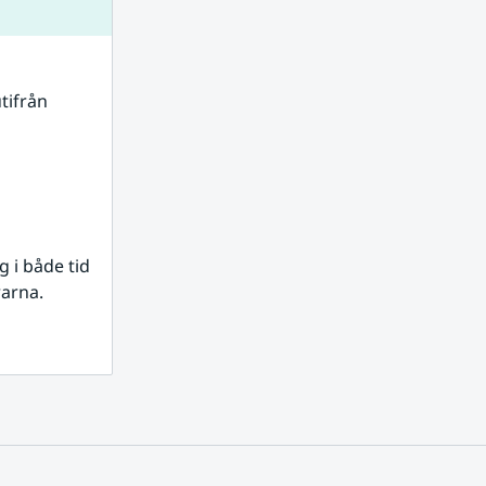
tifrån 
i både tid 
rarna.