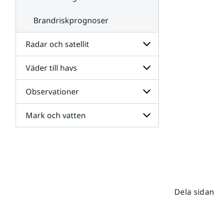
Brandriskprognoser
Radar och satellit
Väder till havs
Undersidor
för
Radar
Observationer
Undersidor
och
för
satellit
Väder
Mark och vatten
Undersidor
till
för
havs
Observationer
Undersidor
för
Mark
och
vatten
Dela sidan