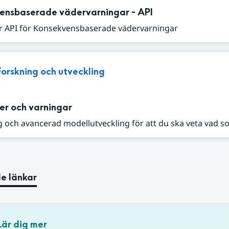
ensbaserade vädervarningar - API
r API för Konsekvensbaserade vädervarningar
Forskning och utveckling
er och varningar
 och avancerad modellutveckling för att du ska veta vad s
e länkar
Lär dig mer