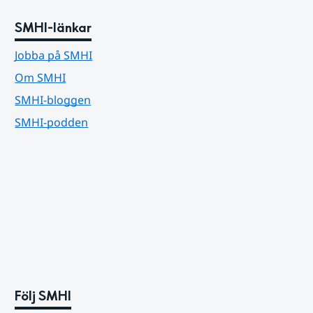
SMHI-länkar
Jobba på SMHI
Om SMHI
SMHI-bloggen
SMHI-podden
Följ SMHI