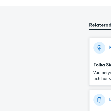
Relaterad
Tolka S
Vad bety
och hur s