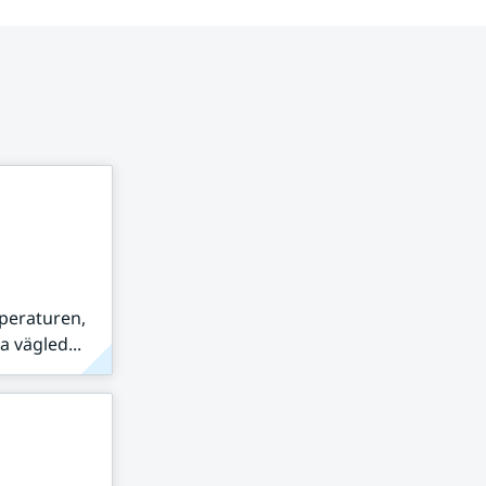
peraturen,
 vägled...