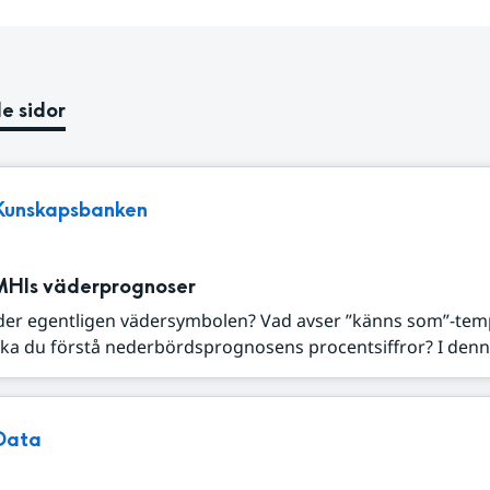
e sidor
Kunskapsbanken
MHIs väderprognoser
der egentligen vädersymbolen? Vad avser ”känns som”-tem
ka du förstå nederbördsprognosens procentsiffror? I denna
Data