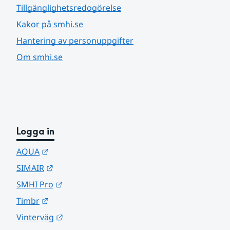
Tillgänglighetsredogörelse
Kakor på smhi.se
Hantering av personuppgifter
Om smhi.se
Logga in
Länk till annan webbplats.
AQUA
Länk till annan webbplats.
SIMAIR
Länk till annan webbplats.
SMHI Pro
Länk till annan webbplats.
Timbr
Länk till annan webbplats.
Vinterväg