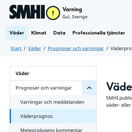
Hoppa till sidans innehåll
Varning
Gul, Sverige
Väder
Klimat
Data
Professionella tjänster
Start
Väder
Prognoser och varningar
Väderpr
varningar
och
Huvudinnehåll
Prognoser
för
Undersidor
Väder
Väde
Prognoser och varningar
SMHI public
Varningar och meddelanden
väder- eller
Väderprognos
Meteorologens kommentar