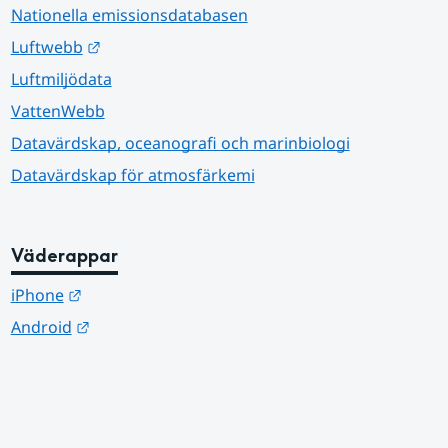
Nationella emissionsdatabasen
Länk till annan webbplats.
Luftwebb
Luftmiljödata
VattenWebb
Datavärdskap, oceanografi och marinbiologi
Datavärdskap för atmosfärkemi
Väderappar
Länk till annan webbplats.
iPhone
Länk till annan webbplats.
Android