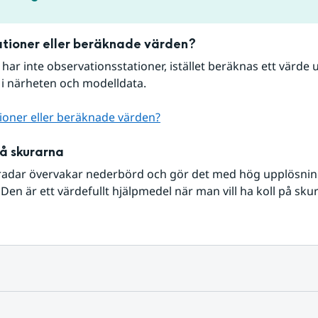
tioner eller beräknade värden?
r har inte observationsstationer, istället beräknas ett värde u
 i närheten och modelldata.
ioner eller beräknade värden?
på skurarna
radar övervakar nederbörd och gör det med hög upplösning 
Den är ett värdefullt hjälpmedel när man vill ha koll på sku