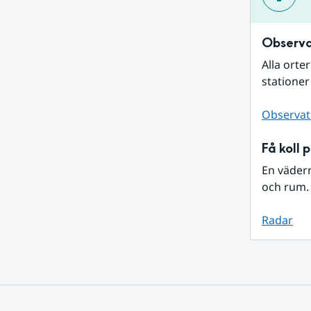
Observa
Alla orte
stationer
Observat
Få koll 
En väder
och rum. 
Radar