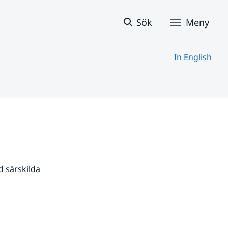
Sök
Meny
In English
 särskilda 