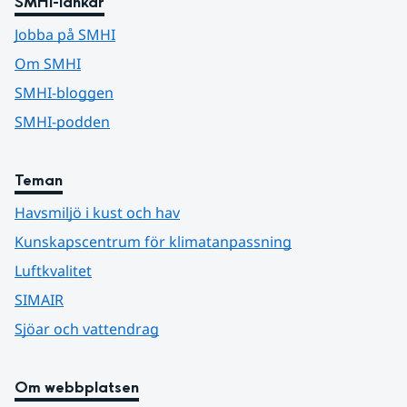
SMHI-länkar
Jobba på SMHI
Om SMHI
SMHI-bloggen
SMHI-podden
Teman
Havsmiljö i kust och hav
Kunskapscentrum för klimatanpassning
Luftkvalitet
SIMAIR
Sjöar och vattendrag
Om webbplatsen