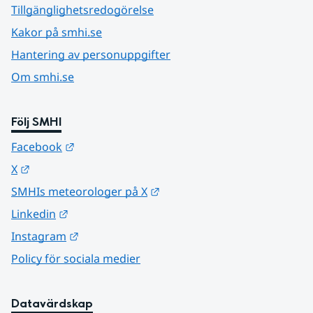
Tillgänglighetsredogörelse
Kakor på smhi.se
Hantering av personuppgifter
Om smhi.se
Följ SMHI
Länk till annan webbplats.
Facebook
Länk till annan webbplats.
X
Länk till annan webbplats.
SMHIs meteorologer på X
Länk till annan webbplats.
Linkedin
Länk till annan webbplats.
Instagram
Policy för sociala medier
Datavärdskap