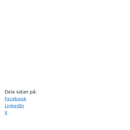
Dela sidan på
:
Dela sidan på
Facebook
Dela sidan på
LinkedIn
Dela sidan på
X