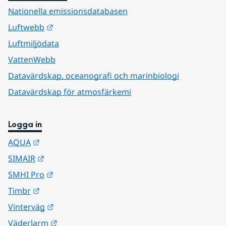
Nationella emissionsdatabasen
Länk till annan webbplats.
Luftwebb
Luftmiljödata
VattenWebb
Datavärdskap, oceanografi och marinbiologi
Datavärdskap för atmosfärkemi
Logga in
Länk till annan webbplats.
AQUA
Länk till annan webbplats.
SIMAIR
Länk till annan webbplats.
SMHI Pro
Länk till annan webbplats.
Timbr
Länk till annan webbplats.
Vinterväg
Länk till annan webbplats.
Väderlarm