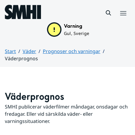
Hoppa till sidans innehåll
Meny
Varning
Gul, Sverige
Start
Väder
Prognoser och varningar
Väderprognos
Huvudinnehåll
Väderprognos
SMHI publicerar väderfilmer måndagar, onsdagar och 
fredagar. Eller vid särskilda väder- eller 
varningssituationer.