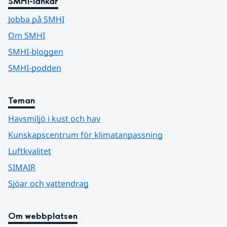
SMHI-länkar
Jobba på SMHI
Om SMHI
SMHI-bloggen
SMHI-podden
Teman
Havsmiljö i kust och hav
Kunskapscentrum för klimatanpassning
Luftkvalitet
SIMAIR
Sjöar och vattendrag
Om webbplatsen