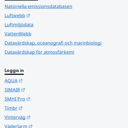
Nationella emissionsdatabasen
Länk till annan webbplats.
Luftwebb
Luftmiljödata
VattenWebb
Datavärdskap, oceanografi och marinbiologi
Datavärdskap för atmosfärkemi
Logga in
Länk till annan webbplats.
AQUA
Länk till annan webbplats.
SIMAIR
Länk till annan webbplats.
SMHI Pro
Länk till annan webbplats.
Timbr
Länk till annan webbplats.
Vinterväg
Länk till annan webbplats.
Väderlarm