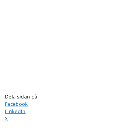
Dela sidan på
:
Dela sidan på
Facebook
Dela sidan på
LinkedIn
Dela sidan på
X