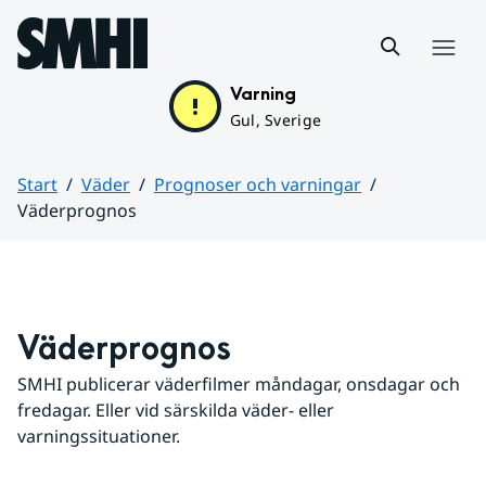
Hoppa till sidans innehåll
Meny
Varning
Gul, Sverige
Start
Väder
Prognoser och varningar
Väderprognos
Huvudinnehåll
Väderprognos
SMHI publicerar väderfilmer måndagar, onsdagar och 
fredagar. Eller vid särskilda väder- eller 
varningssituationer.