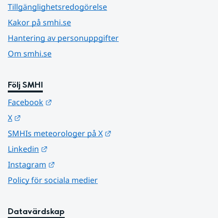
Tillgänglighetsredogörelse
Kakor på smhi.se
Hantering av personuppgifter
Om smhi.se
Följ SMHI
Länk till annan webbplats.
Facebook
Länk till annan webbplats.
X
Länk till annan webbplats.
SMHIs meteorologer på X
Länk till annan webbplats.
Linkedin
Länk till annan webbplats.
Instagram
Policy för sociala medier
Datavärdskap