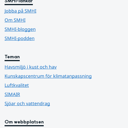
SMHI-länkar
Jobba på SMHI
Om SMHI
SMHI-bloggen
SMHI-podden
Teman
Havsmiljö i kust och hav
Kunskapscentrum för klimatanpassning
Luftkvalitet
SIMAIR
Sjöar och vattendrag
Om webbplatsen