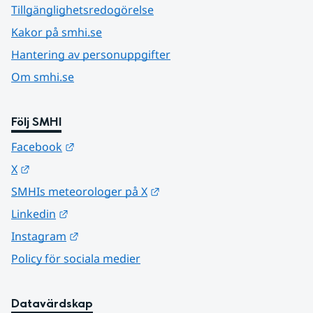
Tillgänglighetsredogörelse
Kakor på smhi.se
Hantering av personuppgifter
Om smhi.se
Följ SMHI
Länk till annan webbplats.
Facebook
Länk till annan webbplats.
X
Länk till annan webbplats.
SMHIs meteorologer på X
Länk till annan webbplats.
Linkedin
Länk till annan webbplats.
Instagram
Policy för sociala medier
Datavärdskap