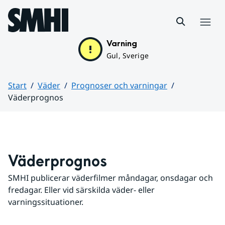
Hoppa till sidans innehåll
Meny
Varning
Gul, Sverige
Start
Väder
Prognoser och varningar
Väderprognos
Huvudinnehåll
Väderprognos
SMHI publicerar väderfilmer måndagar, onsdagar och 
fredagar. Eller vid särskilda väder- eller 
varningssituationer.