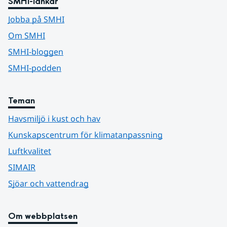
SMHI-länkar
Jobba på SMHI
Om SMHI
SMHI-bloggen
SMHI-podden
Teman
Havsmiljö i kust och hav
Kunskapscentrum för klimatanpassning
Luftkvalitet
SIMAIR
Sjöar och vattendrag
Om webbplatsen