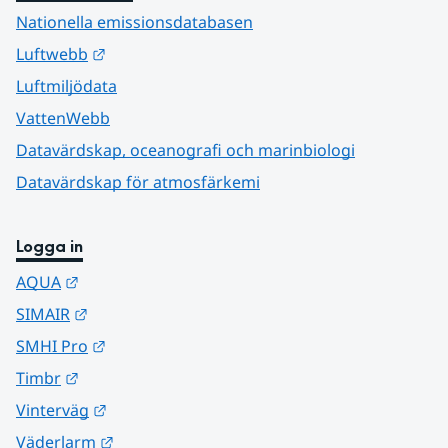
Nationella emissionsdatabasen
Länk till annan webbplats.
Luftwebb
Luftmiljödata
VattenWebb
Datavärdskap, oceanografi och marinbiologi
Datavärdskap för atmosfärkemi
Logga in
Länk till annan webbplats.
AQUA
Länk till annan webbplats.
SIMAIR
Länk till annan webbplats.
SMHI Pro
Länk till annan webbplats.
Timbr
Länk till annan webbplats.
Vinterväg
Länk till annan webbplats.
Väderlarm