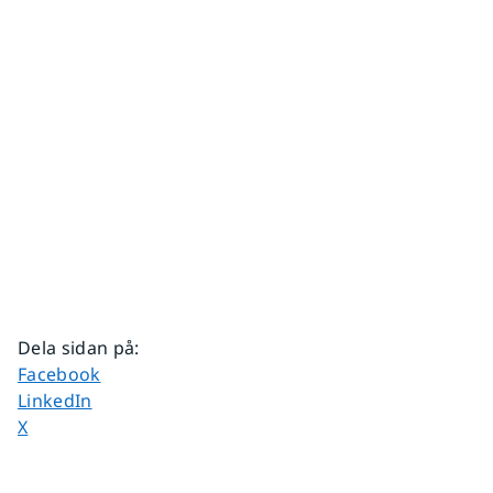
Dela sidan på
:
Dela sidan på
Facebook
Dela sidan på
LinkedIn
Dela sidan på
X