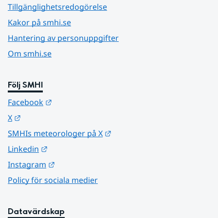
Tillgänglighetsredogörelse
Kakor på smhi.se
Hantering av personuppgifter
Om smhi.se
Följ SMHI
Länk till annan webbplats.
Facebook
Länk till annan webbplats.
X
Länk till annan webbplats.
SMHIs meteorologer på X
Länk till annan webbplats.
Linkedin
Länk till annan webbplats.
Instagram
Policy för sociala medier
Datavärdskap