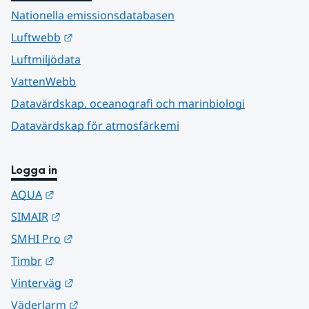
Nationella emissionsdatabasen
Länk till annan webbplats.
Luftwebb
Luftmiljödata
VattenWebb
Datavärdskap, oceanografi och marinbiologi
Datavärdskap för atmosfärkemi
Logga in
Länk till annan webbplats.
AQUA
Länk till annan webbplats.
SIMAIR
Länk till annan webbplats.
SMHI Pro
Länk till annan webbplats.
Timbr
Länk till annan webbplats.
Vinterväg
Länk till annan webbplats.
Väderlarm