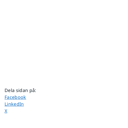
Dela sidan på
:
Dela sidan på
Facebook
Dela sidan på
LinkedIn
Dela sidan på
X