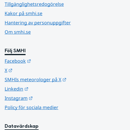
Tillgänglighetsredogörelse
Kakor på smhi.se
Hantering av personuppgifter
Om smhi.se
Följ SMHI
Länk till annan webbplats.
Facebook
Länk till annan webbplats.
X
Länk till annan webbplats.
SMHIs meteorologer på X
Länk till annan webbplats.
Linkedin
Länk till annan webbplats.
Instagram
Policy för sociala medier
Datavärdskap