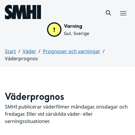
Hoppa till sidans innehåll
Meny
Varning
Gul, Sverige
Start
Väder
Prognoser och varningar
Väderprognos
Huvudinnehåll
Väderprognos
SMHI publicerar väderfilmer måndagar, onsdagar och 
fredagar. Eller vid särskilda väder- eller 
varningssituationer.