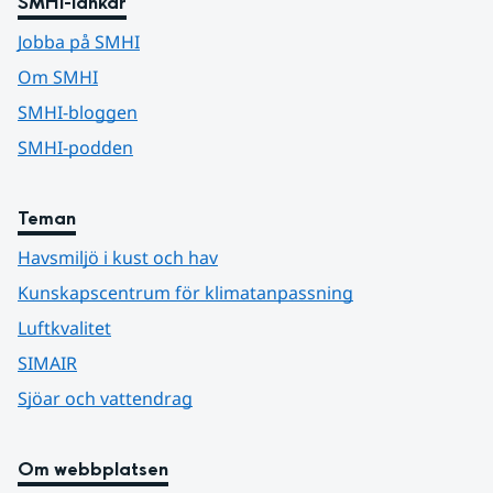
SMHI-länkar
Jobba på SMHI
Om SMHI
SMHI-bloggen
SMHI-podden
Teman
Havsmiljö i kust och hav
Kunskapscentrum för klimatanpassning
Luftkvalitet
SIMAIR
Sjöar och vattendrag
Om webbplatsen