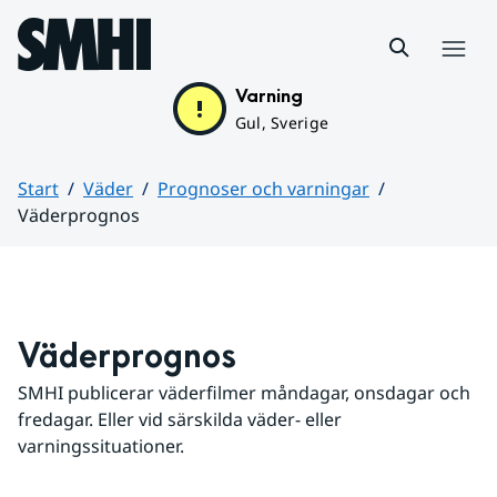
Hoppa till sidans innehåll
Meny
Varning
Gul, Sverige
Start
Väder
Prognoser och varningar
Väderprognos
Huvudinnehåll
Väderprognos
SMHI publicerar väderfilmer måndagar, onsdagar och 
fredagar. Eller vid särskilda väder- eller 
varningssituationer.