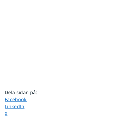
Dela sidan på
:
Dela sidan på
Facebook
Dela sidan på
LinkedIn
Dela sidan på
X