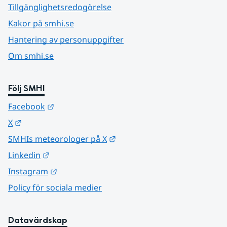
Tillgänglighetsredogörelse
Kakor på smhi.se
Hantering av personuppgifter
Om smhi.se
Följ SMHI
Länk till annan webbplats.
Facebook
Länk till annan webbplats.
X
Länk till annan webbplats.
SMHIs meteorologer på X
Länk till annan webbplats.
Linkedin
Länk till annan webbplats.
Instagram
Policy för sociala medier
Datavärdskap