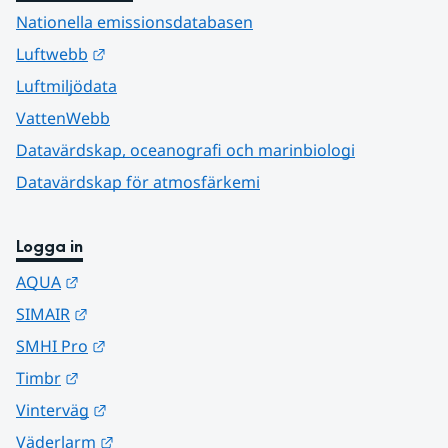
Nationella emissionsdatabasen
Länk till annan webbplats.
Luftwebb
Luftmiljödata
VattenWebb
Datavärdskap, oceanografi och marinbiologi
Datavärdskap för atmosfärkemi
Logga in
Länk till annan webbplats.
AQUA
Länk till annan webbplats.
SIMAIR
Länk till annan webbplats.
SMHI Pro
Länk till annan webbplats.
Timbr
Länk till annan webbplats.
Vinterväg
Länk till annan webbplats.
Väderlarm