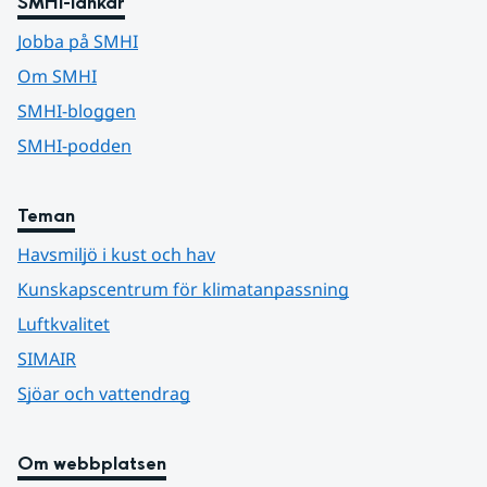
SMHI-länkar
Jobba på SMHI
Om SMHI
SMHI-bloggen
SMHI-podden
Teman
Havsmiljö i kust och hav
Kunskapscentrum för klimatanpassning
Luftkvalitet
SIMAIR
Sjöar och vattendrag
Om webbplatsen