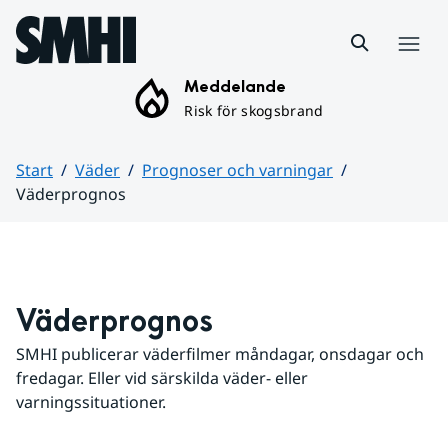
Hoppa till sidans innehåll
Meny
Meddelande
Risk för skogsbrand
Start
Väder
Prognoser och varningar
Väderprognos
Huvudinnehåll
Väderprognos
SMHI publicerar väderfilmer måndagar, onsdagar och 
fredagar. Eller vid särskilda väder- eller 
varningssituationer.