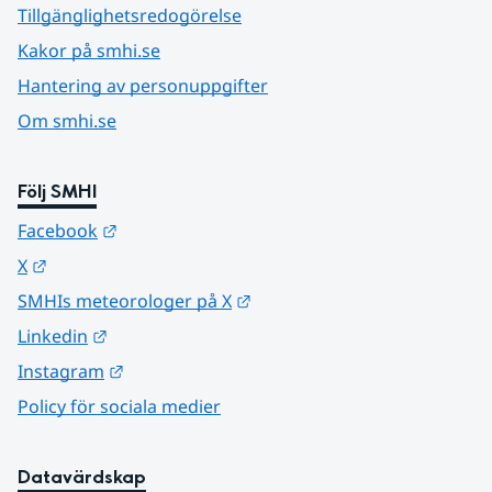
Tillgänglighetsredogörelse
Kakor på smhi.se
Hantering av personuppgifter
Om smhi.se
Följ SMHI
Länk till annan webbplats.
Facebook
Länk till annan webbplats.
X
Länk till annan webbplats.
SMHIs meteorologer på X
Länk till annan webbplats.
Linkedin
Länk till annan webbplats.
Instagram
Policy för sociala medier
Datavärdskap