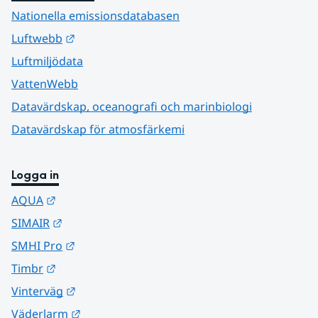
Nationella emissionsdatabasen
Länk till annan webbplats.
Luftwebb
Luftmiljödata
VattenWebb
Datavärdskap, oceanografi och marinbiologi
Datavärdskap för atmosfärkemi
Logga in
Länk till annan webbplats.
AQUA
Länk till annan webbplats.
SIMAIR
Länk till annan webbplats.
SMHI Pro
Länk till annan webbplats.
Timbr
Länk till annan webbplats.
Vinterväg
Länk till annan webbplats.
Väderlarm