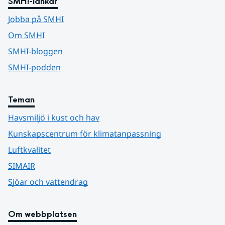
SMHI-länkar
Jobba på SMHI
Om SMHI
SMHI-bloggen
SMHI-podden
Teman
Havsmiljö i kust och hav
Kunskapscentrum för klimatanpassning
Luftkvalitet
SIMAIR
Sjöar och vattendrag
Om webbplatsen