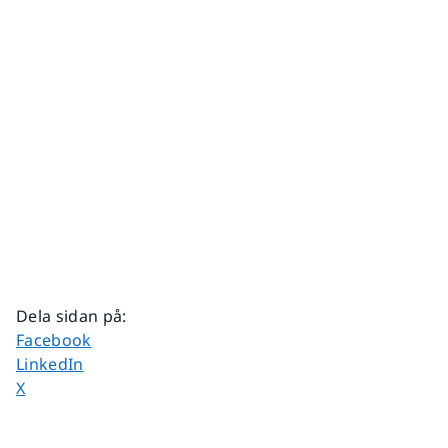
Dela sidan på
:
Dela sidan på
Facebook
Dela sidan på
LinkedIn
Dela sidan på
X