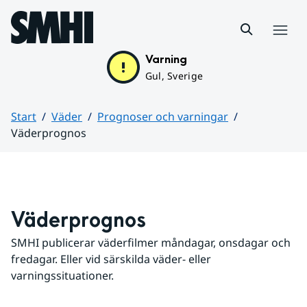
Hoppa till sidans innehåll
Meny
Varning
Gul, Sverige
Start
Väder
Prognoser och varningar
Väderprognos
Huvudinnehåll
Väderprognos
SMHI publicerar väderfilmer måndagar, onsdagar och 
fredagar. Eller vid särskilda väder- eller 
varningssituationer.