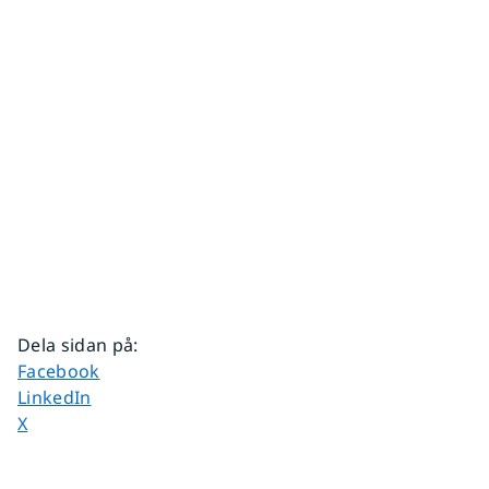
Dela sidan på
:
Dela sidan på
Facebook
Dela sidan på
LinkedIn
Dela sidan på
X