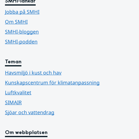
SMHI-länkar
Jobba på SMHI
Om SMHI
SMHI-bloggen
SMHI-podden
Teman
Havsmiljö i kust och hav
Kunskapscentrum för klimatanpassning
Luftkvalitet
SIMAIR
Sjöar och vattendrag
Om webbplatsen