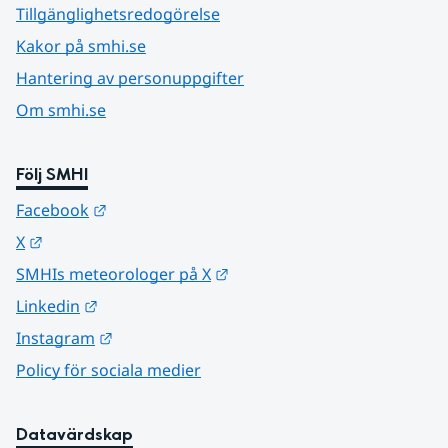
Tillgänglighetsredogörelse
Kakor på smhi.se
Hantering av personuppgifter
Om smhi.se
Följ SMHI
Länk till annan webbplats.
Facebook
Länk till annan webbplats.
X
Länk till annan webbplats.
SMHIs meteorologer på X
Länk till annan webbplats.
Linkedin
Länk till annan webbplats.
Instagram
Policy för sociala medier
Datavärdskap