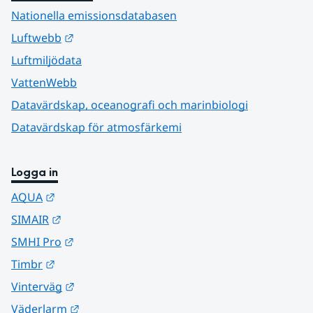
Nationella emissionsdatabasen
Länk till annan webbplats.
Luftwebb
Luftmiljödata
VattenWebb
Datavärdskap, oceanografi och marinbiologi
Datavärdskap för atmosfärkemi
Logga in
Länk till annan webbplats.
AQUA
Länk till annan webbplats.
SIMAIR
Länk till annan webbplats.
SMHI Pro
Länk till annan webbplats.
Timbr
Länk till annan webbplats.
Vinterväg
Länk till annan webbplats.
Väderlarm