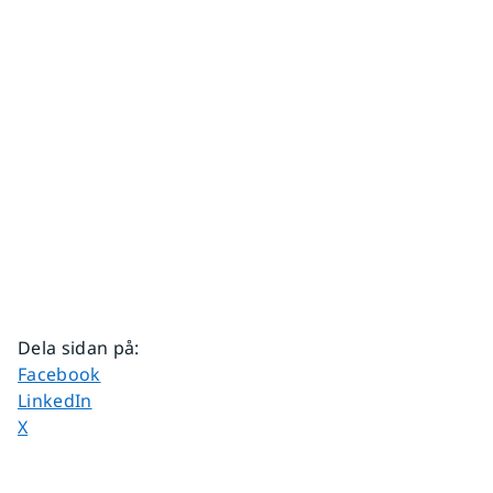
Dela sidan på
:
Dela sidan på
Facebook
Dela sidan på
LinkedIn
Dela sidan på
X