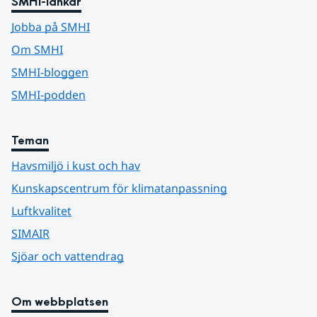
SMHI-länkar
Jobba på SMHI
Om SMHI
SMHI-bloggen
SMHI-podden
Teman
Havsmiljö i kust och hav
Kunskapscentrum för klimatanpassning
Luftkvalitet
SIMAIR
Sjöar och vattendrag
Om webbplatsen