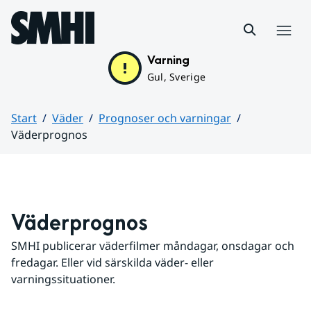
Hoppa till sidans innehåll
Meny
Varning
Gul, Sverige
Start
Väder
Prognoser och varningar
Väderprognos
Huvudinnehåll
Väderprognos
SMHI publicerar väderfilmer måndagar, onsdagar och 
fredagar. Eller vid särskilda väder- eller 
varningssituationer.