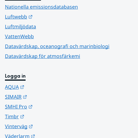
Nationella emissionsdatabasen
Länk till annan webbplats.
Luftwebb
Luftmiljödata
VattenWebb
Datavärdskap, oceanografi och marinbiologi
Datavärdskap för atmosfärkemi
Logga in
Länk till annan webbplats.
AQUA
Länk till annan webbplats.
SIMAIR
Länk till annan webbplats.
SMHI Pro
Länk till annan webbplats.
Timbr
Länk till annan webbplats.
Vinterväg
Länk till annan webbplats.
Väderlarm