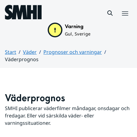
Hoppa till sidans innehåll
Meny
Varning
Gul, Sverige
Start
Väder
Prognoser och varningar
Väderprognos
Huvudinnehåll
Väderprognos
SMHI publicerar väderfilmer måndagar, onsdagar och 
fredagar. Eller vid särskilda väder- eller 
varningssituationer.