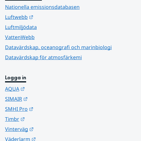
Nationella emissionsdatabasen
Länk till annan webbplats.
Luftwebb
Luftmiljödata
VattenWebb
Datavärdskap, oceanografi och marinbiologi
Datavärdskap för atmosfärkemi
Logga in
Länk till annan webbplats.
AQUA
Länk till annan webbplats.
SIMAIR
Länk till annan webbplats.
SMHI Pro
Länk till annan webbplats.
Timbr
Länk till annan webbplats.
Vinterväg
Länk till annan webbplats.
Väderlarm