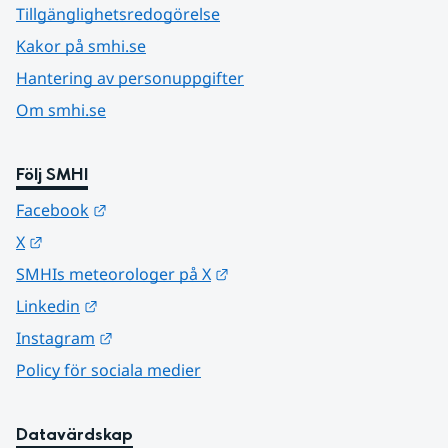
Tillgänglighetsredogörelse
Kakor på smhi.se
Hantering av personuppgifter
Om smhi.se
Följ SMHI
Länk till annan webbplats.
Facebook
Länk till annan webbplats.
X
Länk till annan webbplats.
SMHIs meteorologer på X
Länk till annan webbplats.
Linkedin
Länk till annan webbplats.
Instagram
Policy för sociala medier
Datavärdskap