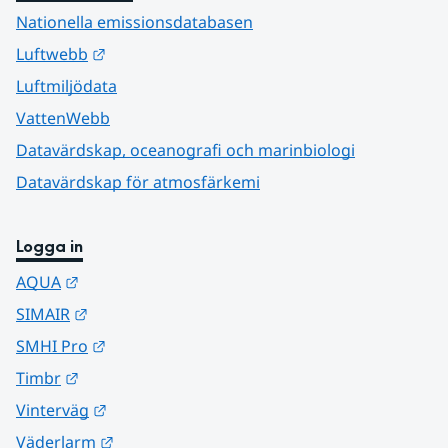
Nationella emissionsdatabasen
Länk till annan webbplats.
Luftwebb
Luftmiljödata
VattenWebb
Datavärdskap, oceanografi och marinbiologi
Datavärdskap för atmosfärkemi
Logga in
Länk till annan webbplats.
AQUA
Länk till annan webbplats.
SIMAIR
Länk till annan webbplats.
SMHI Pro
Länk till annan webbplats.
Timbr
Länk till annan webbplats.
Vinterväg
Länk till annan webbplats.
Väderlarm