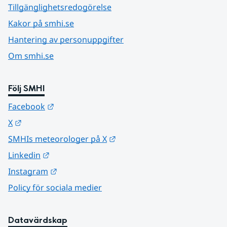
Tillgänglighetsredogörelse
Kakor på smhi.se
Hantering av personuppgifter
Om smhi.se
Följ SMHI
Länk till annan webbplats.
Facebook
Länk till annan webbplats.
X
Länk till annan webbplats.
SMHIs meteorologer på X
Länk till annan webbplats.
Linkedin
Länk till annan webbplats.
Instagram
Policy för sociala medier
Datavärdskap