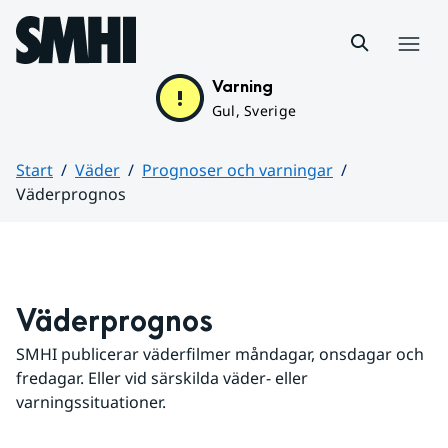
Hoppa till sidans innehåll
Meny
Varning
Gul, Sverige
Start
Väder
Prognoser och varningar
Väderprognos
Huvudinnehåll
Väderprognos
SMHI publicerar väderfilmer måndagar, onsdagar och 
fredagar. Eller vid särskilda väder- eller 
varningssituationer.