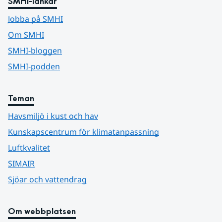
SMHI-länkar
Jobba på SMHI
Om SMHI
SMHI-bloggen
SMHI-podden
Teman
Havsmiljö i kust och hav
Kunskapscentrum för klimatanpassning
Luftkvalitet
SIMAIR
Sjöar och vattendrag
Om webbplatsen