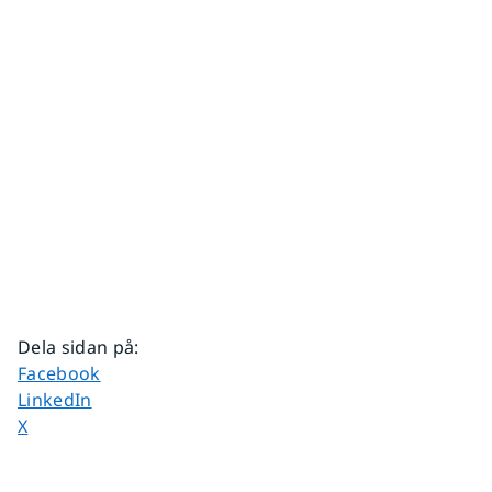
Dela sidan på
:
Dela sidan på
Facebook
Dela sidan på
LinkedIn
Dela sidan på
X