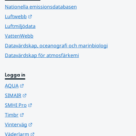
Nationella emissionsdatabasen
Länk till annan webbplats.
Luftwebb
Luftmiljödata
VattenWebb
Datavärdskap, oceanografi och marinbiologi
Datavärdskap för atmosfärkemi
Logga in
Länk till annan webbplats.
AQUA
Länk till annan webbplats.
SIMAIR
Länk till annan webbplats.
SMHI Pro
Länk till annan webbplats.
Timbr
Länk till annan webbplats.
Vinterväg
Länk till annan webbplats.
Väderlarm