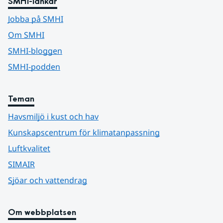
SMHI-länkar
Jobba på SMHI
Om SMHI
SMHI-bloggen
SMHI-podden
Teman
Havsmiljö i kust och hav
Kunskapscentrum för klimatanpassning
Luftkvalitet
SIMAIR
Sjöar och vattendrag
Om webbplatsen