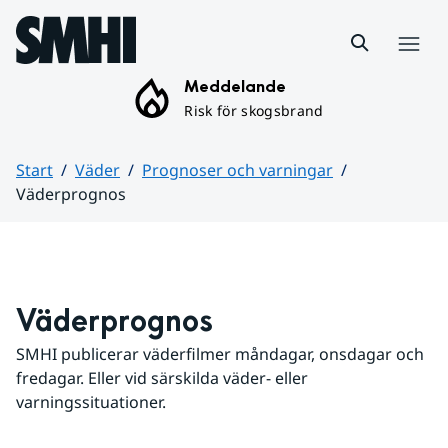
Hoppa till sidans innehåll
Meny
Meddelande
Risk för skogsbrand
Start
Väder
Prognoser och varningar
Väderprognos
Huvudinnehåll
Väderprognos
SMHI publicerar väderfilmer måndagar, onsdagar och 
fredagar. Eller vid särskilda väder- eller 
varningssituationer.