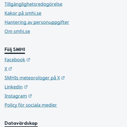
Tillgänglighetsredogörelse
Kakor på smhi.se
Hantering av personuppgifter
Om smhi.se
Följ SMHI
Länk till annan webbplats.
Facebook
Länk till annan webbplats.
X
Länk till annan webbplats.
SMHIs meteorologer på X
Länk till annan webbplats.
Linkedin
Länk till annan webbplats.
Instagram
Policy för sociala medier
Datavärdskap