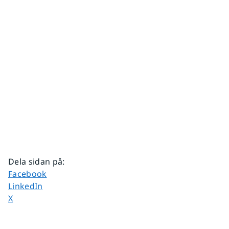
Dela sidan på
:
Dela sidan på
Facebook
Dela sidan på
LinkedIn
Dela sidan på
X