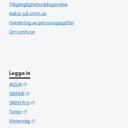
Tillgänglighetsredogörelse
Kakor på smhi.se
Hantering av personuppgifter
Om smhi.se
Logga in
Länk till annan webbplats.
AQUA
Länk till annan webbplats.
SIMAIR
Länk till annan webbplats.
SMHI Pro
Länk till annan webbplats.
Timbr
Länk till annan webbplats.
Vinterväg