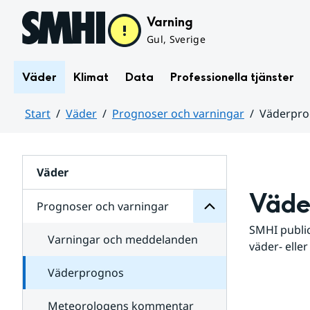
Hoppa till sidans innehåll
Varning
Gul, Sverige
Väder
Klimat
Data
Professionella tjänster
Start
Väder
Prognoser och varningar
Väderpr
varningar
och
Huvudinnehåll
Prognoser
för
Undersidor
Väder
Väde
Prognoser och varningar
SMHI public
Varningar och meddelanden
väder- eller
Väderprognos
Meteorologens kommentar