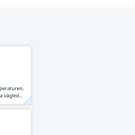
peraturen,
 vägled...