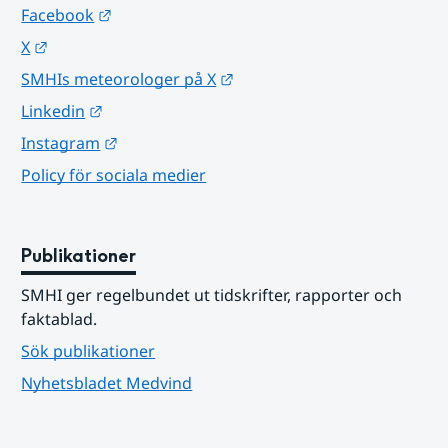
Länk till annan webbplats.
Facebook
Länk till annan webbplats.
X
Länk till annan webbplats.
SMHIs meteorologer på X
Länk till annan webbplats.
Linkedin
Länk till annan webbplats.
Instagram
Policy för sociala medier
Publikationer
SMHI ger regelbundet ut tidskrifter, rapporter och 
faktablad.
Sök publikationer
Nyhetsbladet Medvind