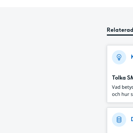
Relaterad
Tolka S
Vad bety
och hur s