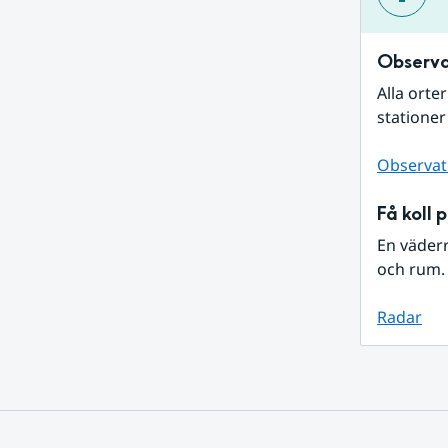
Observa
Alla orte
stationer
Observat
Få koll 
En väder
och rum. 
Radar