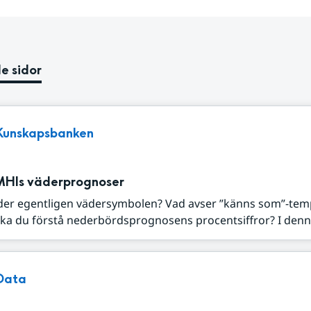
e sidor
Kunskapsbanken
MHIs väderprognoser
der egentligen vädersymbolen? Vad avser ”känns som”-tem
ka du förstå nederbördsprognosens procentsiffror? I denna
Data