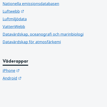
Nationella emissionsdatabasen
Länk till annan webbplats.
Luftwebb
Luftmiljödata
VattenWebb
Datavärdskap, oceanografi och marinbiologi
Datavärdskap för atmosfärkemi
Väderappar
Länk till annan webbplats.
iPhone
Länk till annan webbplats.
Android