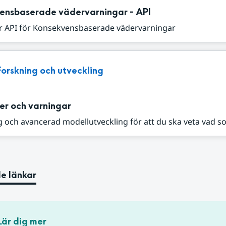
ensbaserade vädervarningar - API
r API för Konsekvensbaserade vädervarningar
Forskning och utveckling
er och varningar
 och avancerad modellutveckling för att du ska veta vad s
e länkar
Lär dig mer