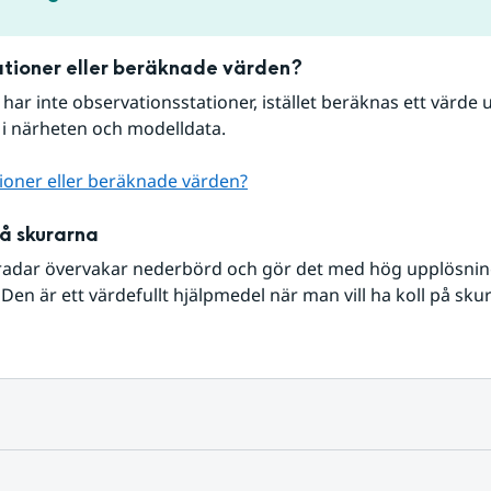
tioner eller beräknade värden?
r har inte observationsstationer, istället beräknas ett värde u
 i närheten och modelldata.
ioner eller beräknade värden?
på skurarna
radar övervakar nederbörd och gör det med hög upplösning 
Den är ett värdefullt hjälpmedel när man vill ha koll på sku