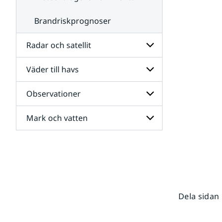
Brandriskprognoser
Radar och satellit
Väder till havs
Undersidor
för
Radar
Observationer
Undersidor
och
för
satellit
Väder
Mark och vatten
Undersidor
till
för
havs
Observationer
Undersidor
för
Mark
och
vatten
Dela sidan