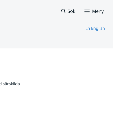
Sök
Meny
In English
 särskilda 