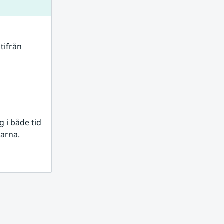
tifrån 
i både tid 
rarna.