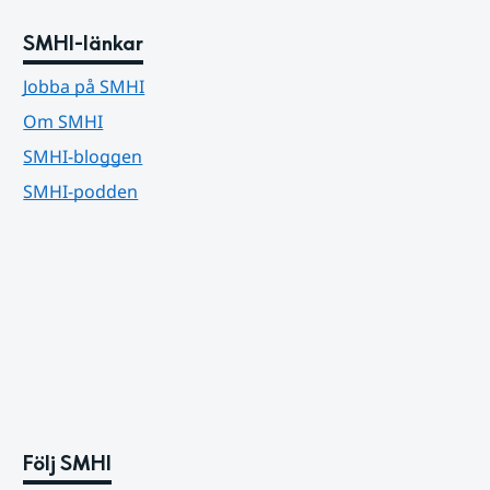
SMHI-länkar
Jobba på SMHI
Om SMHI
SMHI-bloggen
SMHI-podden
Följ SMHI