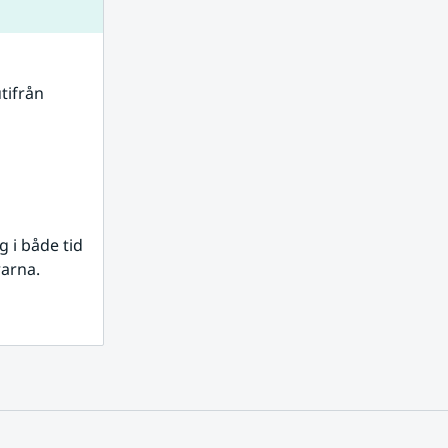
tifrån 
i både tid 
rarna.