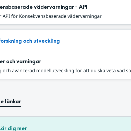
ensbaserade vädervarningar - API
r API för Konsekvensbaserade vädervarningar
Forskning och utveckling
er och varningar
 och avancerad modellutveckling för att du ska veta vad s
e länkar
Lär dig mer