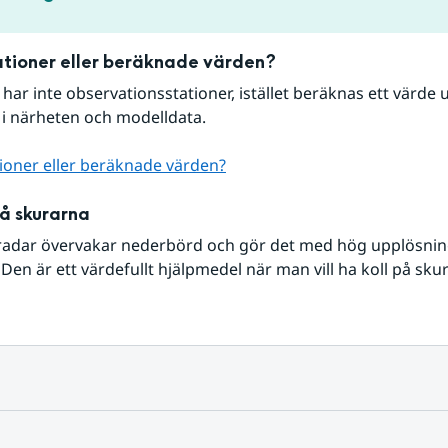
tioner eller beräknade värden?
r har inte observationsstationer, istället beräknas ett värde u
 i närheten och modelldata.
ioner eller beräknade värden?
på skurarna
radar övervakar nederbörd och gör det med hög upplösning 
Den är ett värdefullt hjälpmedel när man vill ha koll på sku