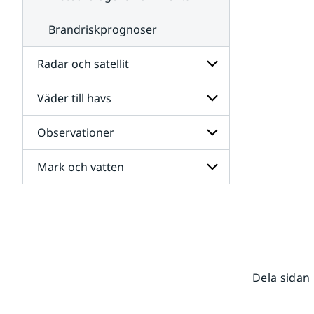
Brandriskprognoser
Radar och satellit
Väder till havs
Undersidor
för
Radar
Observationer
Undersidor
och
för
satellit
Väder
Mark och vatten
Undersidor
till
för
havs
Observationer
Undersidor
för
Mark
och
vatten
Dela sidan