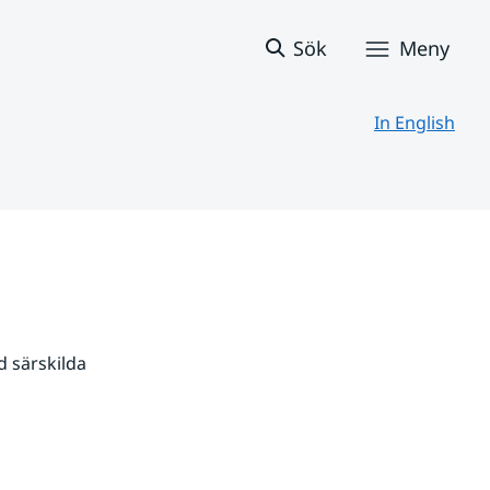
Sök
Meny
In English
 särskilda 