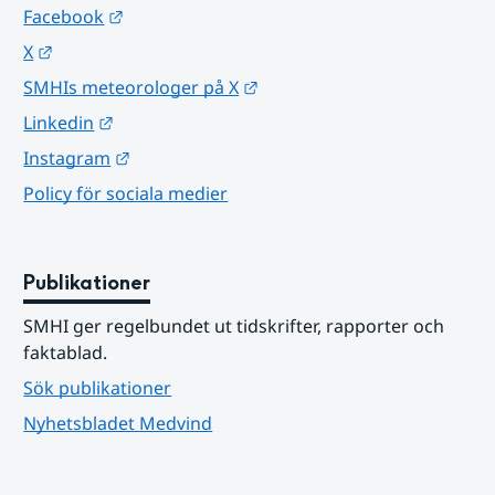
Länk till annan webbplats.
Facebook
Länk till annan webbplats.
X
Länk till annan webbplats.
SMHIs meteorologer på X
Länk till annan webbplats.
Linkedin
Länk till annan webbplats.
Instagram
Policy för sociala medier
Publikationer
SMHI ger regelbundet ut tidskrifter, rapporter och 
faktablad.
Sök publikationer
Nyhetsbladet Medvind