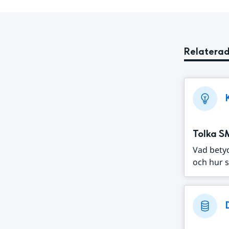
Relaterad
Tolka S
Vad bety
och hur s