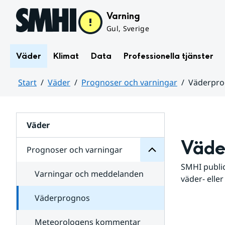
Hoppa till sidans innehåll
Varning
Gul, Sverige
Väder
Klimat
Data
Professionella tjänster
Start
Väder
Prognoser och varningar
Väderpr
varningar
och
Huvudinnehåll
Prognoser
för
Undersidor
Väder
Väde
Prognoser och varningar
SMHI public
Varningar och meddelanden
väder- eller
Väderprognos
Meteorologens kommentar