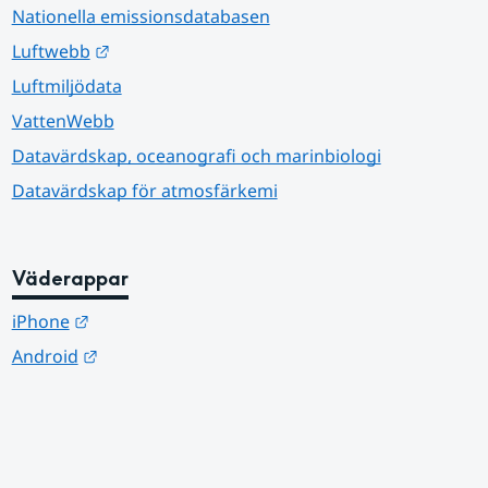
Nationella emissionsdatabasen
Länk till annan webbplats.
Luftwebb
Luftmiljödata
VattenWebb
Datavärdskap, oceanografi och marinbiologi
Datavärdskap för atmosfärkemi
Väderappar
Länk till annan webbplats.
iPhone
Länk till annan webbplats.
Android