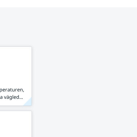
peraturen,
 vägled...