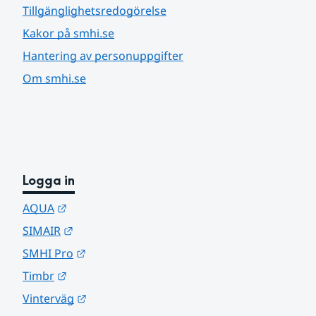
Tillgänglighetsredogörelse
Kakor på smhi.se
Hantering av personuppgifter
Om smhi.se
Logga in
Länk till annan webbplats.
AQUA
Länk till annan webbplats.
SIMAIR
Länk till annan webbplats.
SMHI Pro
Länk till annan webbplats.
Timbr
Länk till annan webbplats.
Vinterväg