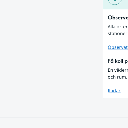
Observa
Alla orte
stationer
Observat
Få koll 
En väder
och rum. 
Radar