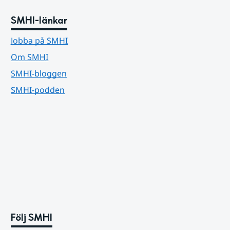
SMHI-länkar
Jobba på SMHI
Om SMHI
SMHI-bloggen
SMHI-podden
Följ SMHI