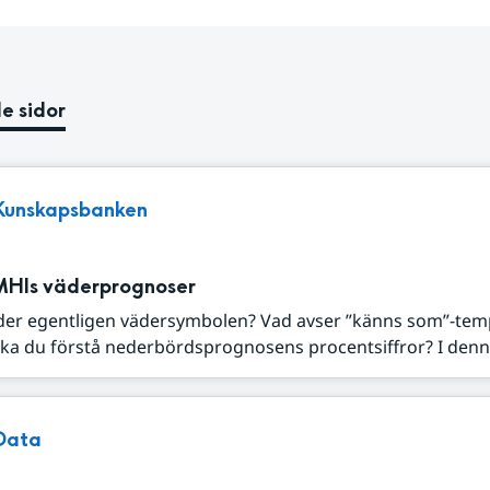
e sidor
Kunskapsbanken
MHIs väderprognoser
der egentligen vädersymbolen? Vad avser ”känns som”-tem
ka du förstå nederbördsprognosens procentsiffror? I denna
Data