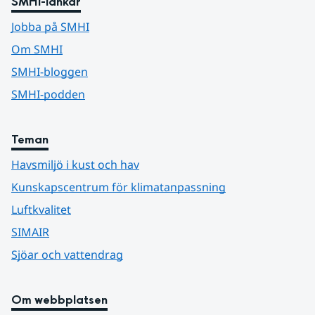
SMHI-länkar
Jobba på SMHI
Om SMHI
SMHI-bloggen
SMHI-podden
Teman
Havsmiljö i kust och hav
Kunskapscentrum för klimatanpassning
Luftkvalitet
SIMAIR
Sjöar och vattendrag
Om webbplatsen