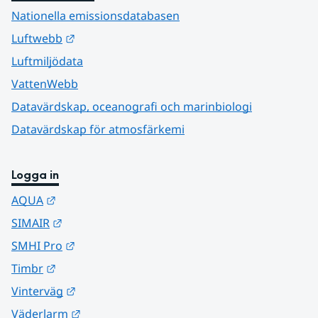
Nationella emissionsdatabasen
Länk till annan webbplats.
Luftwebb
Luftmiljödata
VattenWebb
Datavärdskap, oceanografi och marinbiologi
Datavärdskap för atmosfärkemi
Logga in
Länk till annan webbplats.
AQUA
Länk till annan webbplats.
SIMAIR
Länk till annan webbplats.
SMHI Pro
Länk till annan webbplats.
Timbr
Länk till annan webbplats.
Vinterväg
Länk till annan webbplats.
Väderlarm