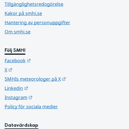
Tillgänglighetsredogörelse
Kakor på smhi.se
Hantering av personuppgifter
Om smhi.se
Följ SMHI
Länk till annan webbplats.
Facebook
Länk till annan webbplats.
X
Länk till annan webbplats.
SMHIs meteorologer på X
Länk till annan webbplats.
Linkedin
Länk till annan webbplats.
Instagram
Policy för sociala medier
Datavärdskap