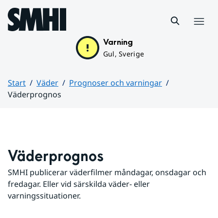
Hoppa till sidans innehåll
Meny
Varning
Gul, Sverige
Start
Väder
Prognoser och varningar
Väderprognos
Huvudinnehåll
Väderprognos
SMHI publicerar väderfilmer måndagar, onsdagar och 
fredagar. Eller vid särskilda väder- eller 
varningssituationer.