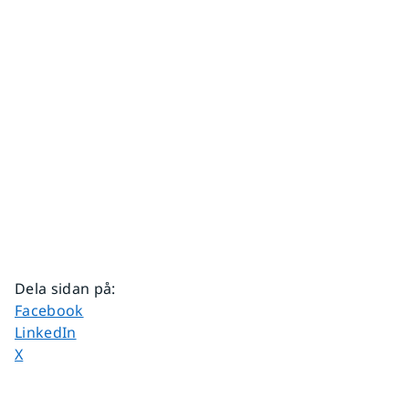
Dela sidan på
:
Dela sidan på
Facebook
Dela sidan på
LinkedIn
Dela sidan på
X