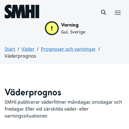
Hoppa till sidans innehåll
Meny
Varning
Gul, Sverige
Start
Väder
Prognoser och varningar
Väderprognos
Huvudinnehåll
Väderprognos
SMHI publicerar väderfilmer måndagar, onsdagar och 
fredagar. Eller vid särskilda väder- eller 
varningssituationer.