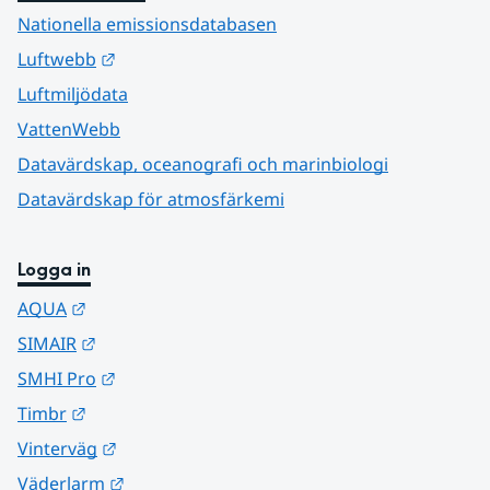
Nationella emissionsdatabasen
Länk till annan webbplats.
Luftwebb
Luftmiljödata
VattenWebb
Datavärdskap, oceanografi och marinbiologi
Datavärdskap för atmosfärkemi
Logga in
Länk till annan webbplats.
AQUA
Länk till annan webbplats.
SIMAIR
Länk till annan webbplats.
SMHI Pro
Länk till annan webbplats.
Timbr
Länk till annan webbplats.
Vinterväg
Länk till annan webbplats.
Väderlarm