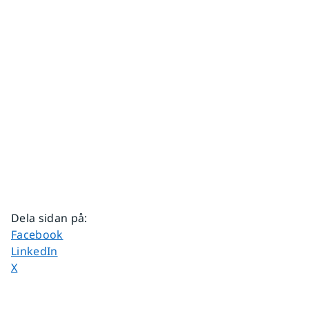
Dela sidan på
:
Dela sidan på
Facebook
Dela sidan på
LinkedIn
Dela sidan på
X