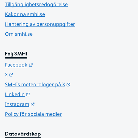
Tillgänglighetsredogörelse
Kakor på smhi.se
Hantering av personuppgifter
Om smhi.se
Följ SMHI
Länk till annan webbplats.
Facebook
Länk till annan webbplats.
X
Länk till annan webbplats.
SMHIs meteorologer på X
Länk till annan webbplats.
Linkedin
Länk till annan webbplats.
Instagram
Policy för sociala medier
Datavärdskap