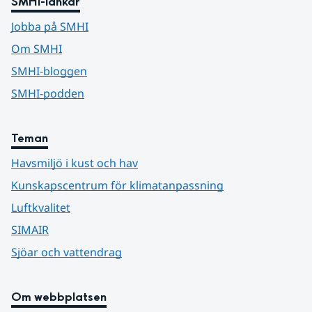
SMHI-länkar
Jobba på SMHI
Om SMHI
SMHI-bloggen
SMHI-podden
Teman
Havsmiljö i kust och hav
Kunskapscentrum för klimatanpassning
Luftkvalitet
SIMAIR
Sjöar och vattendrag
Om webbplatsen