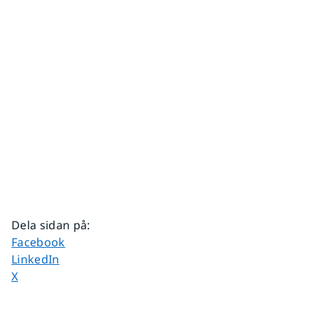
Dela sidan på
:
Dela sidan på
Facebook
Dela sidan på
LinkedIn
Dela sidan på
X