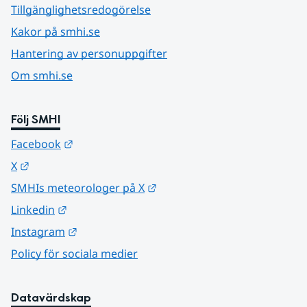
Tillgänglighetsredogörelse
Kakor på smhi.se
Hantering av personuppgifter
Om smhi.se
Följ SMHI
Länk till annan webbplats.
Facebook
Länk till annan webbplats.
X
Länk till annan webbplats.
SMHIs meteorologer på X
Länk till annan webbplats.
Linkedin
Länk till annan webbplats.
Instagram
Policy för sociala medier
Datavärdskap