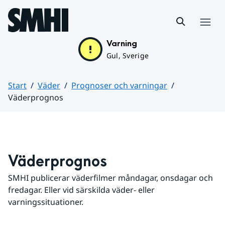
Hoppa till sidans innehåll
Meny
Varning
Gul, Sverige
Start
Väder
Prognoser och varningar
Väderprognos
Huvudinnehåll
Väderprognos
SMHI publicerar väderfilmer måndagar, onsdagar och 
fredagar. Eller vid särskilda väder- eller 
varningssituationer.