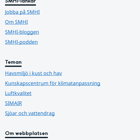
SMHI-länkar
Jobba på SMHI
Om SMHI
SMHI-bloggen
SMHI-podden
Teman
Havsmiljö i kust och hav
Kunskapscentrum för klimatanpassning
Luftkvalitet
SIMAIR
Sjöar och vattendrag
Om webbplatsen