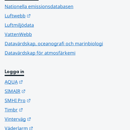
Nationella emissionsdatabasen
Länk till annan webbplats.
Luftwebb
Luftmiljödata
VattenWebb
Datavärdskap, oceanografi och marinbiologi
Datavärdskap för atmosfärkemi
Logga in
Länk till annan webbplats.
AQUA
Länk till annan webbplats.
SIMAIR
Länk till annan webbplats.
SMHI Pro
Länk till annan webbplats.
Timbr
Länk till annan webbplats.
Vinterväg
Länk till annan webbplats.
Väderlarm