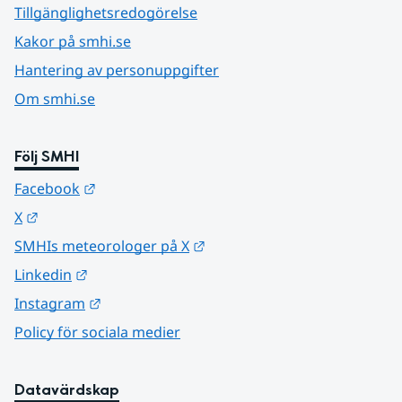
Tillgänglighetsredogörelse
Kakor på smhi.se
Hantering av personuppgifter
Om smhi.se
Följ SMHI
Länk till annan webbplats.
Facebook
Länk till annan webbplats.
X
Länk till annan webbplats.
SMHIs meteorologer på X
Länk till annan webbplats.
Linkedin
Länk till annan webbplats.
Instagram
Policy för sociala medier
Datavärdskap