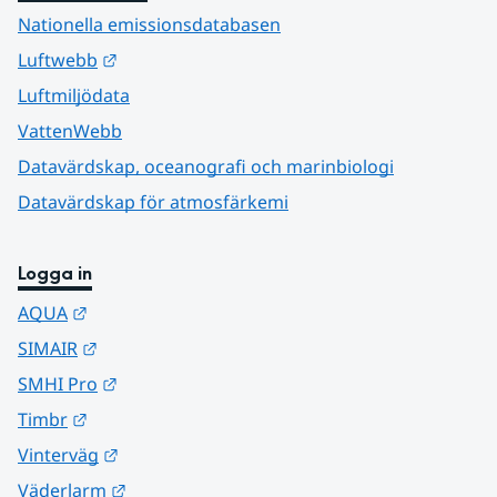
Nationella emissionsdatabasen
Länk till annan webbplats.
Luftwebb
Luftmiljödata
VattenWebb
Datavärdskap, oceanografi och marinbiologi
Datavärdskap för atmosfärkemi
Logga in
Länk till annan webbplats.
AQUA
Länk till annan webbplats.
SIMAIR
Länk till annan webbplats.
SMHI Pro
Länk till annan webbplats.
Timbr
Länk till annan webbplats.
Vinterväg
Länk till annan webbplats.
Väderlarm