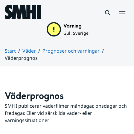
Hoppa till sidans innehåll
Meny
Varning
Gul, Sverige
Start
Väder
Prognoser och varningar
Väderprognos
Huvudinnehåll
Väderprognos
SMHI publicerar väderfilmer måndagar, onsdagar och 
fredagar. Eller vid särskilda väder- eller 
varningssituationer.