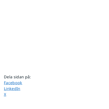
Dela sidan på
:
Dela sidan på
Facebook
Dela sidan på
LinkedIn
Dela sidan på
X