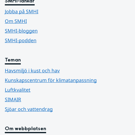
SMHI-länkar
Jobba på SMHI
Om SMHI
SMHI-bloggen
SMHI-podden
Teman
Havsmiljö i kust och hav
Kunskapscentrum för klimatanpassning
Luftkvalitet
SIMAIR
Sjöar och vattendrag
Om webbplatsen