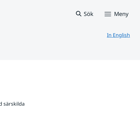
Sök
Meny
In English
 särskilda 