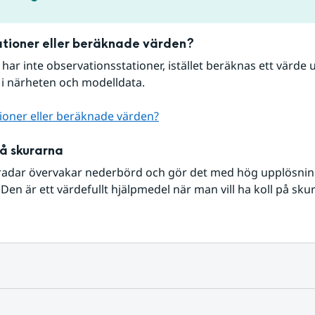
tioner eller beräknade värden?
r har inte observationsstationer, istället beräknas ett värde u
 i närheten och modelldata.
ioner eller beräknade värden?
på skurarna
radar övervakar nederbörd och gör det med hög upplösning 
Den är ett värdefullt hjälpmedel när man vill ha koll på sku