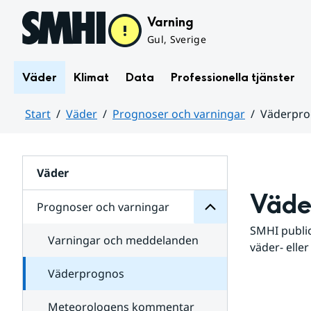
Hoppa till sidans innehåll
Varning
Gul, Sverige
Väder
Klimat
Data
Professionella tjänster
Start
Väder
Prognoser och varningar
Väderpr
varningar
och
Huvudinnehåll
Prognoser
för
Undersidor
Väder
Väde
Prognoser och varningar
SMHI public
Varningar och meddelanden
väder- eller
Väderprognos
Meteorologens kommentar