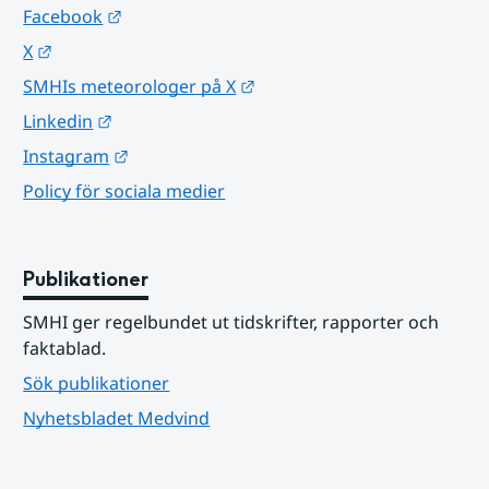
Länk till annan webbplats.
Facebook
Länk till annan webbplats.
X
Länk till annan webbplats.
SMHIs meteorologer på X
Länk till annan webbplats.
Linkedin
Länk till annan webbplats.
Instagram
Policy för sociala medier
Publikationer
SMHI ger regelbundet ut tidskrifter, rapporter och 
faktablad.
Sök publikationer
Nyhetsbladet Medvind