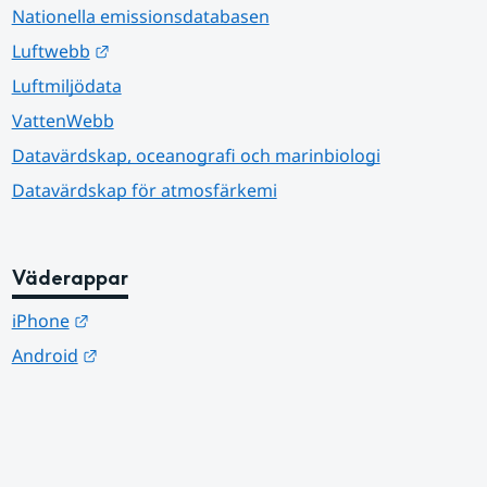
Nationella emissionsdatabasen
Länk till annan webbplats.
Luftwebb
Luftmiljödata
VattenWebb
Datavärdskap, oceanografi och marinbiologi
Datavärdskap för atmosfärkemi
Väderappar
Länk till annan webbplats.
iPhone
Länk till annan webbplats.
Android