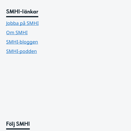
SMHI-länkar
Jobba på SMHI
Om SMHI
SMHI-bloggen
SMHI-podden
Följ SMHI