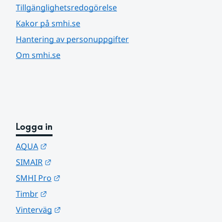
Tillgänglighetsredogörelse
Kakor på smhi.se
Hantering av personuppgifter
Om smhi.se
Logga in
Länk till annan webbplats.
AQUA
Länk till annan webbplats.
SIMAIR
Länk till annan webbplats.
SMHI Pro
Länk till annan webbplats.
Timbr
Länk till annan webbplats.
Vinterväg