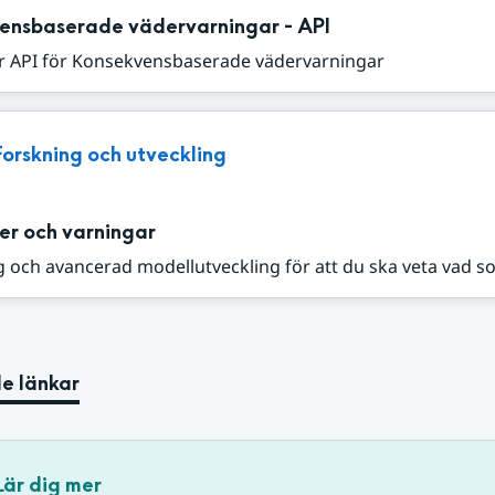
ensbaserade vädervarningar - API
r API för Konsekvensbaserade vädervarningar
Forskning och utveckling
er och varningar
 och avancerad modellutveckling för att du ska veta vad s
e länkar
Lär dig mer