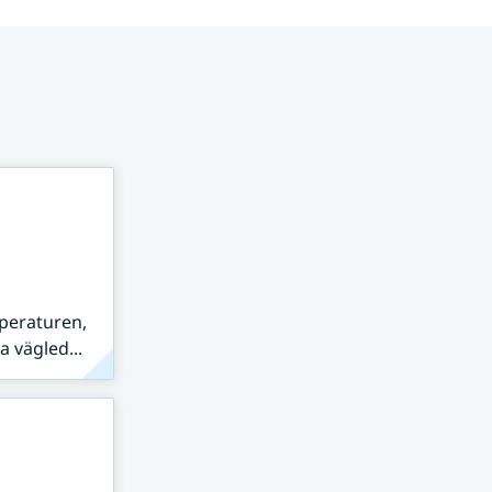
peraturen,
 vägled...