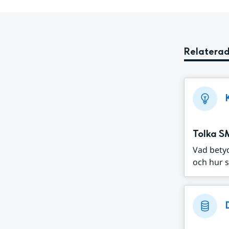
Relaterad
Tolka S
Vad bety
och hur s