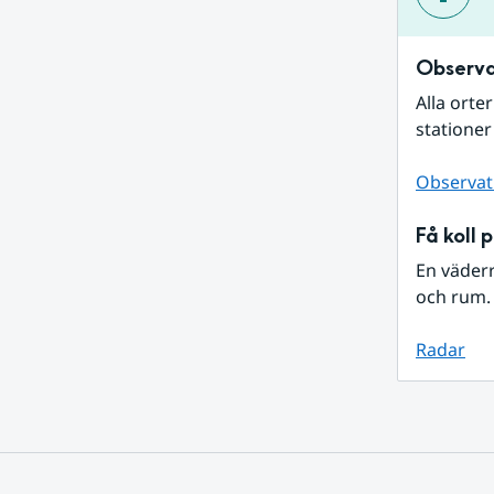
Observa
Alla orte
stationer
Observat
Få koll 
En väder
och rum. 
Radar