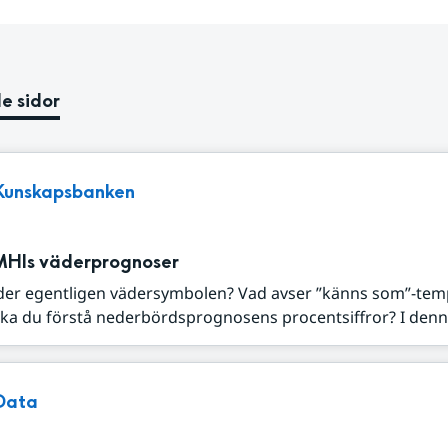
e sidor
Kunskapsbanken
MHIs väderprognoser
der egentligen vädersymbolen? Vad avser ”känns som”-tem
ka du förstå nederbördsprognosens procentsiffror? I denna
Data