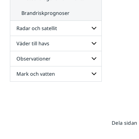
Brandriskprognoser
Radar och satellit
Väder till havs
Undersidor
för
Radar
Observationer
Undersidor
och
för
satellit
Väder
Mark och vatten
Undersidor
till
för
havs
Observationer
Undersidor
för
Mark
och
vatten
Dela sidan