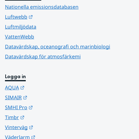
Nationella emissionsdatabasen
Länk till annan webbplats.
Luftwebb
Luftmiljödata
VattenWebb
Datavärdskap, oceanografi och marinbiologi
Datavärdskap för atmosfärkemi
Logga in
Länk till annan webbplats.
AQUA
Länk till annan webbplats.
SIMAIR
Länk till annan webbplats.
SMHI Pro
Länk till annan webbplats.
Timbr
Länk till annan webbplats.
Vinterväg
Länk till annan webbplats.
Väderlarm