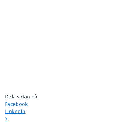
Dela sidan på
:
Dela sidan på
Facebook
Dela sidan på
LinkedIn
Dela sidan på
X