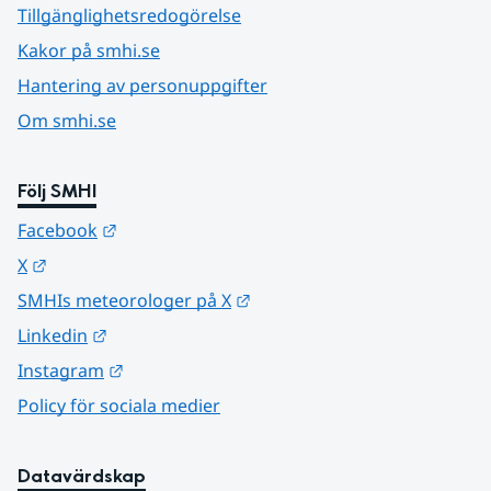
Tillgänglighetsredogörelse
Kakor på smhi.se
Hantering av personuppgifter
Om smhi.se
Följ SMHI
Länk till annan webbplats.
Facebook
Länk till annan webbplats.
X
Länk till annan webbplats.
SMHIs meteorologer på X
Länk till annan webbplats.
Linkedin
Länk till annan webbplats.
Instagram
Policy för sociala medier
Datavärdskap