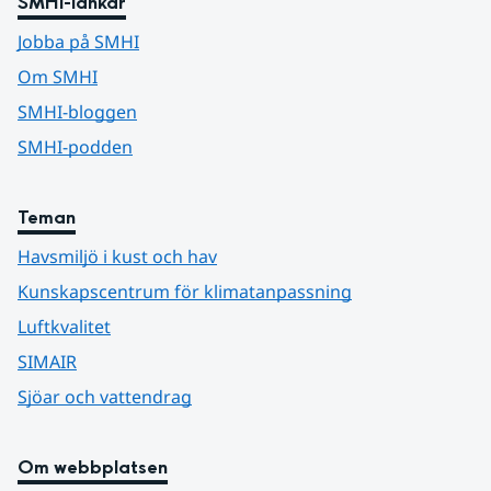
SMHI-länkar
Jobba på SMHI
Om SMHI
SMHI-bloggen
SMHI-podden
Teman
Havsmiljö i kust och hav
Kunskapscentrum för klimatanpassning
Luftkvalitet
SIMAIR
Sjöar och vattendrag
Om webbplatsen