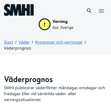
Hoppa till sidans innehåll
Meny
Varning
Gul, Sverige
Start
Väder
Prognoser och varningar
Väderprognos
Huvudinnehåll
Väderprognos
SMHI publicerar väderfilmer måndagar, onsdagar och 
fredagar. Eller vid särskilda väder- eller 
varningssituationer.